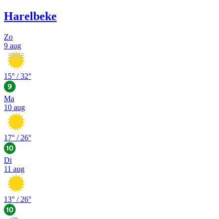
Harelbeke
Zo
9 aug
15
° /
32
°
Ma
10 aug
17
° /
26
°
Di
11 aug
13
° /
26
°