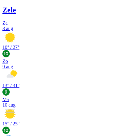
Zele
Za
8 aug
10
° /
27
°
Zo
9 aug
13
° /
31
°
Ma
10 aug
15
° /
25
°