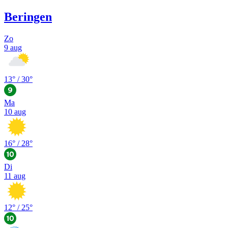
Beringen
Zo
9 aug
13
° /
30
°
Ma
10 aug
16
° /
28
°
Di
11 aug
12
° /
25
°