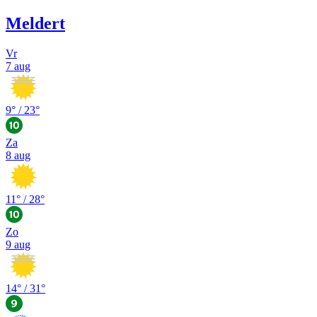
Meldert
Vr
7 aug
9
° /
23
°
Za
8 aug
11
° /
28
°
Zo
9 aug
14
° /
31
°