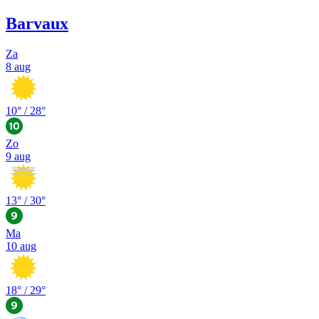
Barvaux
Za
8 aug
10
° /
28
°
Zo
9 aug
13
° /
30
°
Ma
10 aug
18
° /
29
°