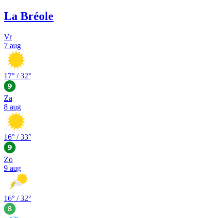
La Bréole
Vr
7 aug
17
° /
32
°
Za
8 aug
16
° /
33
°
Zo
9 aug
16
° /
32
°