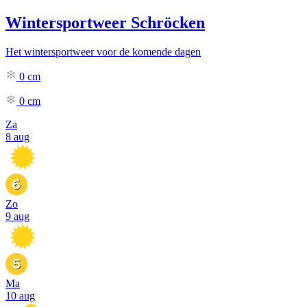
Wintersportweer Schröcken
Het wintersportweer voor de komende dagen
0
cm
0
cm
Za
8 aug
Zo
9 aug
Ma
10 aug