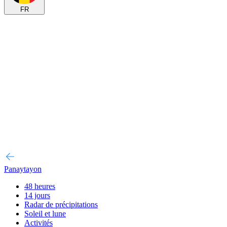
FR
Panaytayon
48 heures
14 jours
Radar de précipitations
Soleil et lune
Activités