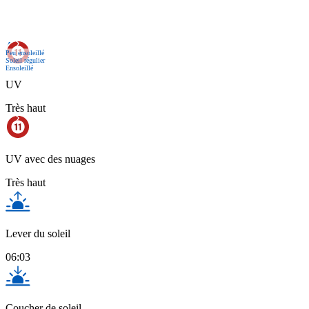
Act.
Peu ensoleillé
Soleil régulier
Ensoleillé
UV
Très haut
UV avec des nuages
Très haut
Lever du soleil
06:03
Coucher de soleil