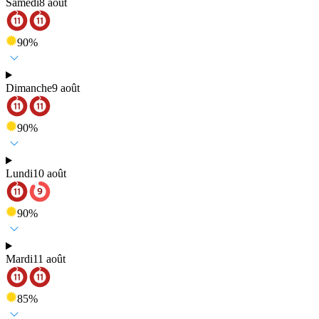
Samedi
8 août
90
%
Dimanche
9 août
90
%
Lundi
10 août
90
%
Mardi
11 août
85
%