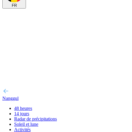
FR
Nanggul
48 heures
14 jours
Radar de précipitations
Soleil et lune
Activités