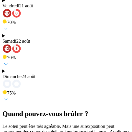
Vendredi
21 août
70
%
Samedi
22 août
70
%
Dimanche
23 août
75
%
Quand pouvez-vous brûler ?
Le soleil peut être très agréable. Mais une surexposition peut
provoquer des coups de soleil, qui endommagent la peau. Appliquez