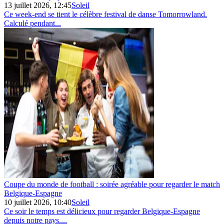
13 juillet 2026, 12:45
Soleil
Ce week-end se tient le célèbre festival de danse Tomorrowland.
Calculé pendant...
Coupe du monde de football : soirée agréable pour regarder le match
Belgique‑Espagne
10 juillet 2026, 10:40
Soleil
Ce soir le temps est délicieux pour regarder Belgique-Espagne
depuis notre pays....