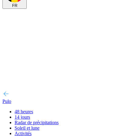
FR
Pulo
48 heures
14 jours
Radar de précipitations
Soleil et lune
Activités