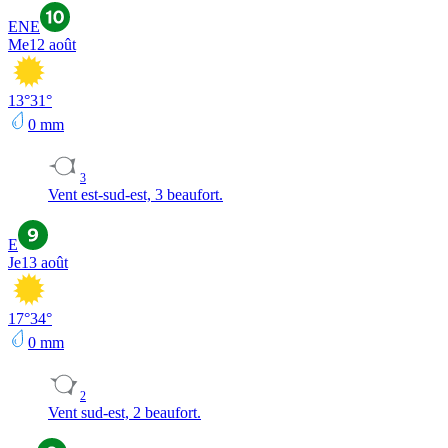
ENE
Me
12 août
13
°
31
°
0
mm
3
Vent est-sud-est, 3 beaufort.
E
Je
13 août
17
°
34
°
0
mm
2
Vent sud-est, 2 beaufort.