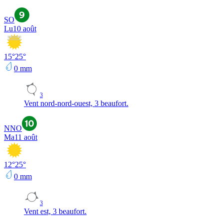
SO
Lu
10 août
15
°
25
°
0
mm
3
Vent nord-nord-ouest, 3 beaufort.
NNO
Ma
11 août
12
°
25
°
0
mm
3
Vent est, 3 beaufort.