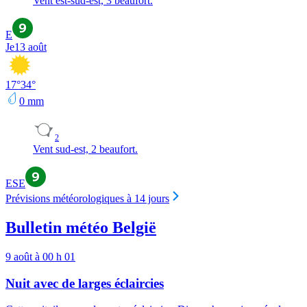
Vent est-sud-est, 3 beaufort.
E
Je
13 août
17
°
34
°
0
mm
2
Vent sud-est, 2 beaufort.
ESE
Prévisions météorologiques à 14 jours
Bulletin météo België
9 août à 00 h 01
Nuit avec de larges éclaircies