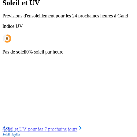
Soleil et UV
Prévisions d'ensoleillement pour les 24 prochaines heures à Gand
Indice UV
Pas de soleil
0% soleil par heure
Act.
Soleil et UV pour les 7 prochains jours
Peu ensoleillé
Soleil régulier