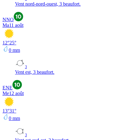
Vent nord-nord-ouest, 3 beaufort.
NNO
Ma
11 août
12
°
25
°
0
mm
3
Vent est, 3 beaufort.
ENE
Me
12 août
13
°
31
°
0
mm
3