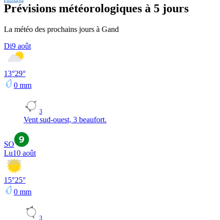
Ensoleillé
Prévisions météorologiques à 5 jours
La météo des prochains jours à Gand
Di
9 août
13
°
29
°
0
mm
3
Vent sud-ouest, 3 beaufort.
SO
Lu
10 août
15
°
25
°
0
mm
3