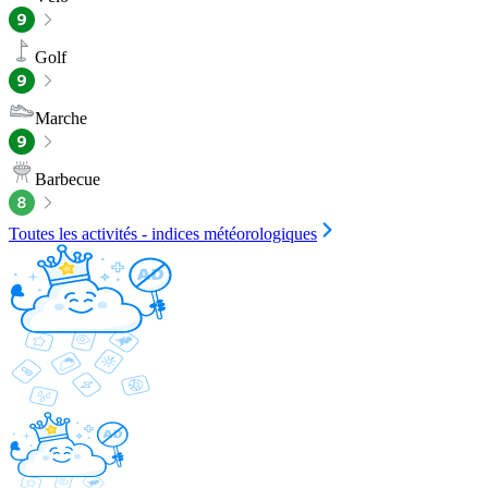
Golf
Marche
Barbecue
Toutes les activités - indices météorologiques