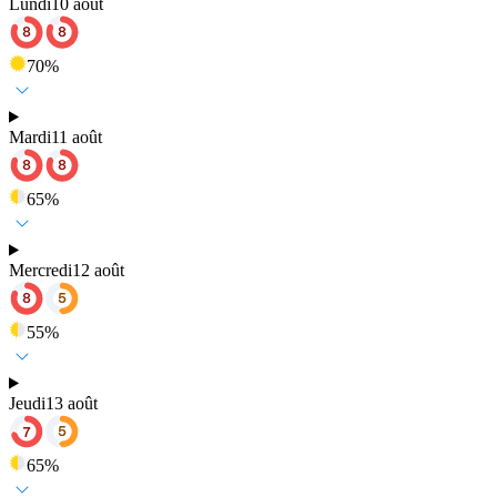
Lundi
10 août
70
%
Mardi
11 août
65
%
Mercredi
12 août
55
%
Jeudi
13 août
65
%