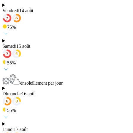
Vendredi
14 août
75
%
Samedi
15 août
55
%
ensoleillement par jour
Dimanche
16 août
55
%
Lundi
17 août