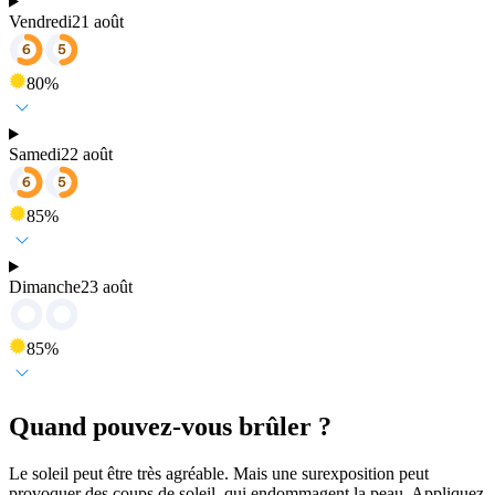
Vendredi
21 août
80
%
Samedi
22 août
85
%
Dimanche
23 août
85
%
Quand pouvez-vous brûler ?
Le soleil peut être très agréable. Mais une surexposition peut
provoquer des coups de soleil, qui endommagent la peau. Appliquez