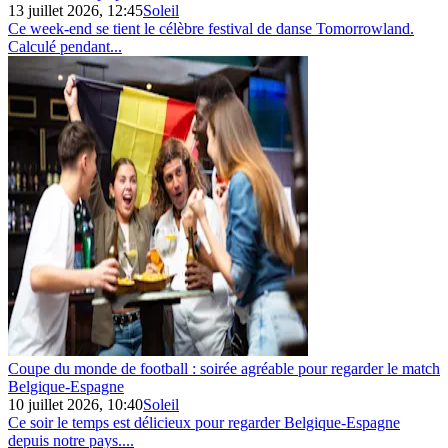
13 juillet 2026, 12:45
Soleil
Ce week-end se tient le célèbre festival de danse Tomorrowland.
Calculé pendant...
Coupe du monde de football : soirée agréable pour regarder le match
Belgique‑Espagne
10 juillet 2026, 10:40
Soleil
Ce soir le temps est délicieux pour regarder Belgique-Espagne
depuis notre pays....