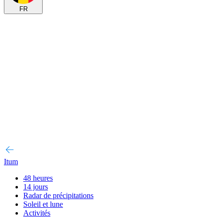
FR
Itum
48 heures
14 jours
Radar de précipitations
Soleil et lune
Activités