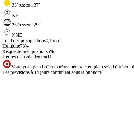
33
°
ressenti 37°
NE
26
°
ressenti 29°
NNE
Total des précipitations
0,1
mm
Humidité
73
%
Risque de précipitations
5
%
Heures d'ensoleillement
11
Votre peau peut brûler extrêmement vite en plein soleil (au bout 
Les prévisions à 14 jours continuent sous la publicité