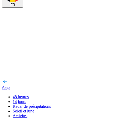
FR
Saga
48 heures
14 jours
Radar de précipitations
Soleil et lune
Activités