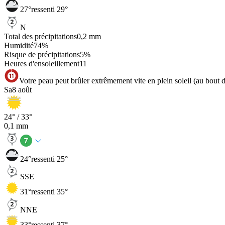
27
°
ressenti 29°
N
Total des précipitations
0,2
mm
Humidité
74
%
Risque de précipitations
5
%
Heures d'ensoleillement
11
Votre peau peut brûler extrêmement vite en plein soleil (au bout 
Sa
8 août
24
° /
33
°
0,1
mm
24
°
ressenti 25°
SSE
31
°
ressenti 35°
NNE
33
°
ressenti 37°