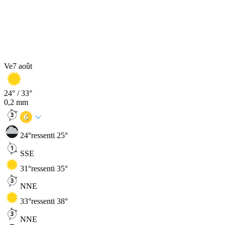
Ve
7 août
24
° /
33
°
0,2
mm
24
°
ressenti 25°
SSE
31
°
ressenti 35°
NNE
33
°
ressenti 38°
NNE