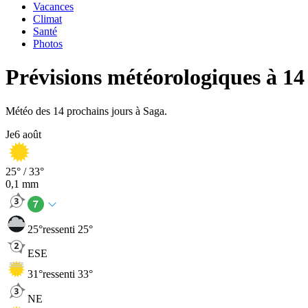
Vacances
Climat
Santé
Photos
Prévisions météorologiques à 14
Météo des 14 prochains jours à Saga.
Je
6 août
25
° /
33
°
0,1
mm
25
°
ressenti 25°
ESE
31
°
ressenti 33°
NE