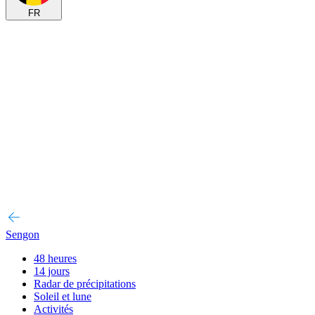
FR
Sengon
48 heures
14 jours
Radar de précipitations
Soleil et lune
Activités