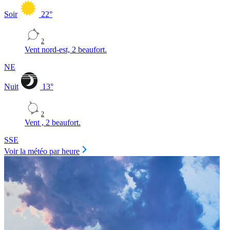
Soir
22
°
2
Vent nord-est, 2 beaufort.
NE
Nuit
13
°
2
Vent , 2 beaufort.
SSE
Voir la météo par heure