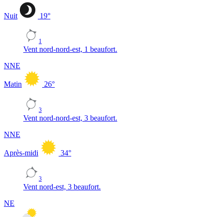
Nuit
19
°
1
Vent nord-nord-est, 1 beaufort.
NNE
Matin
26
°
3
Vent nord-nord-est, 3 beaufort.
NNE
Après-midi
34
°
3
Vent nord-est, 3 beaufort.
NE