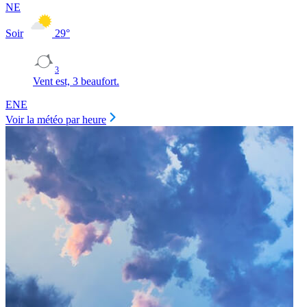
NE
Soir
29
°
3
Vent est, 3 beaufort.
ENE
Voir la météo par heure