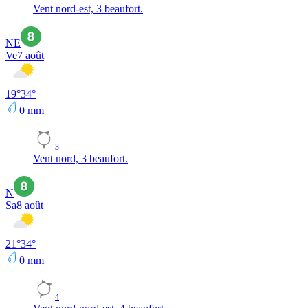
Vent nord-est, 3 beaufort.
NE
Ve
7 août
19
°
34
°
0
mm
3
Vent nord, 3 beaufort.
N
Sa
8 août
21
°
34
°
0
mm
4