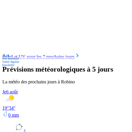
Act.
Soleil et UV pour les 7 prochains jours
Peu ensoleillé
Soleil régulier
Ensoleillé
Prévisions météorologiques à 5 jours
La météo des prochains jours à Robino
Je
6 août
19
°
34
°
0
mm
3