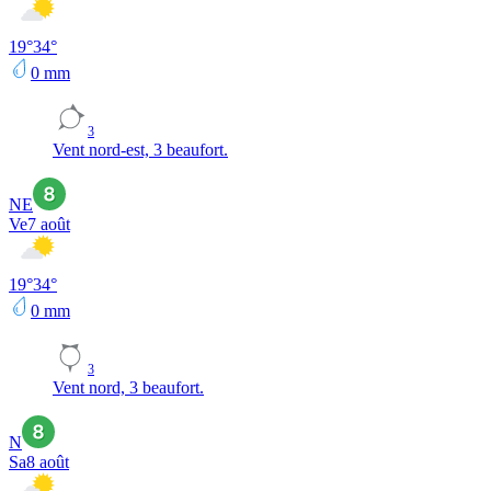
19
°
34
°
0
mm
3
Vent nord-est, 3 beaufort.
NE
Ve
7 août
19
°
34
°
0
mm
3
Vent nord, 3 beaufort.
N
Sa
8 août