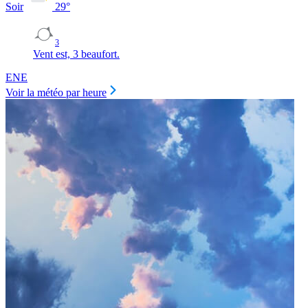
Soir
29
°
3
Vent est, 3 beaufort.
ENE
Voir la météo par heure