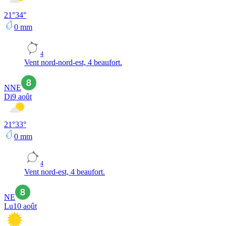
21
°
34
°
0
mm
4
Vent nord-nord-est, 4 beaufort.
NNE
Di
9 août
21
°
33
°
0
mm
4
Vent nord-est, 4 beaufort.
NE
Lu
10 août