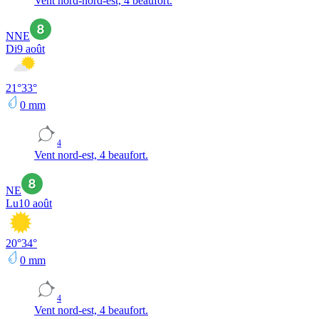
Vent nord-nord-est, 4 beaufort.
NNE
Di
9 août
21
°
33
°
0
mm
4
Vent nord-est, 4 beaufort.
NE
Lu
10 août
20
°
34
°
0
mm
4
Vent nord-est, 4 beaufort.