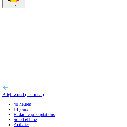
FR
Brightwood (historical)
48 heures
14 jours
Radar de précipitations
Soleil et lune
Activités