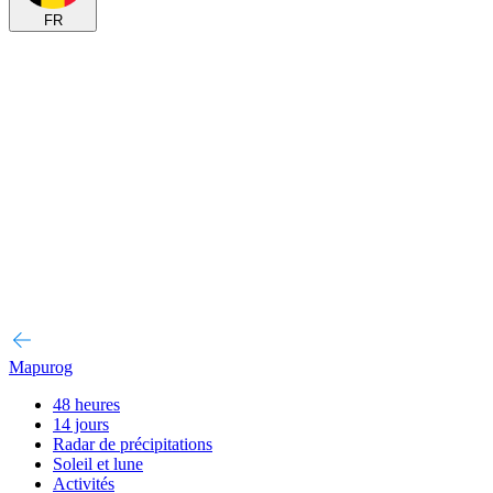
FR
Mapurog
48 heures
14 jours
Radar de précipitations
Soleil et lune
Activités