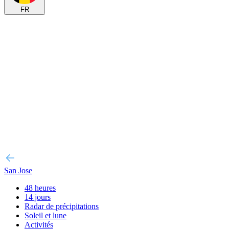
FR
San Jose
48 heures
14 jours
Radar de précipitations
Soleil et lune
Activités