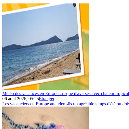
Météo des vacances en Europe : risque d'averses avec chaleur tropica
06 août 2026, 05:25
Étranger
Les vacanciers en Europe attendent-ils un agréable temps d'été ou doive