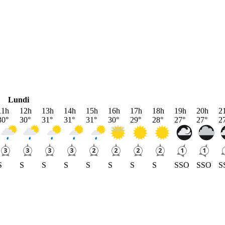
Lundi
11h
12h
13h
14h
15h
16h
17h
18h
19h
20h
2
30
°
30
°
31
°
31
°
31
°
30
°
29
°
28
°
27
°
27
°
2
S
S
S
S
S
S
S
S
SSO
SSO
S