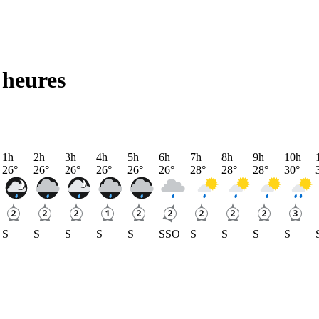
 heures
1h
2h
3h
4h
5h
6h
7h
8h
9h
10h
26
°
26
°
26
°
26
°
26
°
26
°
28
°
28
°
28
°
30
°
S
S
S
S
S
SSO
S
S
S
S