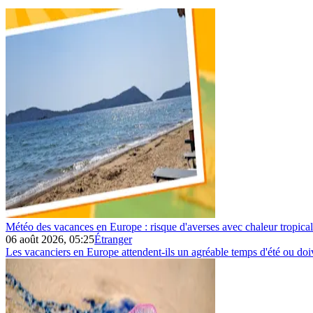
Météo des vacances en Europe : risque d'averses avec chaleur tropica
06 août 2026, 05:25
Étranger
Les vacanciers en Europe attendent-ils un agréable temps d'été ou doive