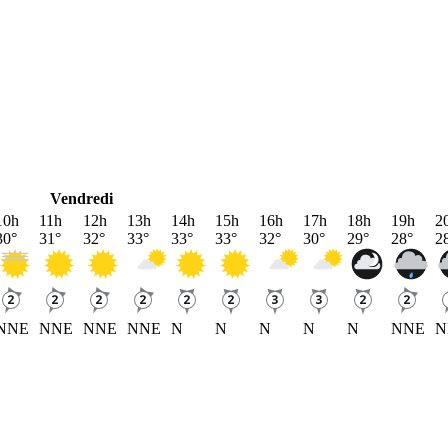
Vendredi
10h
11h
12h
13h
14h
15h
16h
17h
18h
19h
2
30
°
31
°
32
°
33
°
33
°
33
°
32
°
30
°
29
°
28
°
2
NNE
NNE
NNE
NNE
N
N
N
N
N
NNE
N