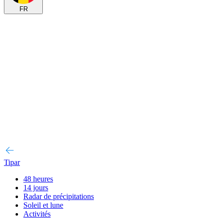
FR
Tipar
48 heures
14 jours
Radar de précipitations
Soleil et lune
Activités