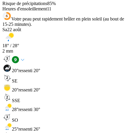
Risque de précipitations
85
%
Heures d'ensoleillement
11
Votre peau peut rapidement brûler en plein soleil (au bout de
15-25 minutes).
Sa
22 août
18
° /
28
°
2
mm
20
°
ressenti 20°
SE
20
°
ressenti 20°
SSE
28
°
ressenti 30°
SO
25
°
ressenti 26°