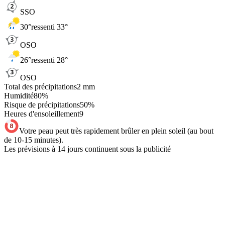
SSO
30
°
ressenti 33°
OSO
26
°
ressenti 28°
OSO
Total des précipitations
2
mm
Humidité
80
%
Risque de précipitations
50
%
Heures d'ensoleillement
9
Votre peau peut très rapidement brûler en plein soleil (au bout
de 10-15 minutes).
Les prévisions à 14 jours continuent sous la publicité