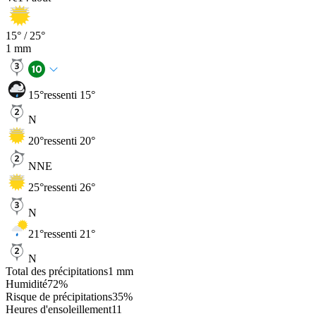
15
° /
25
°
1
mm
15
°
ressenti 15°
N
20
°
ressenti 20°
NNE
25
°
ressenti 26°
N
21
°
ressenti 21°
N
Total des précipitations
1
mm
Humidité
72
%
Risque de précipitations
35
%
Heures d'ensoleillement
11