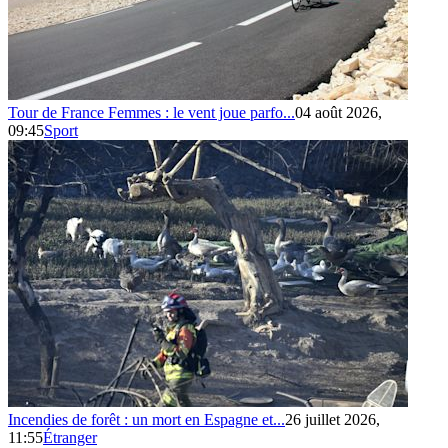
Tour de France Femmes : le vent joue parfo...
04 août 2026,
09:45
Sport
Incendies de forêt : un mort en Espagne et...
26 juillet 2026,
11:55
Étranger