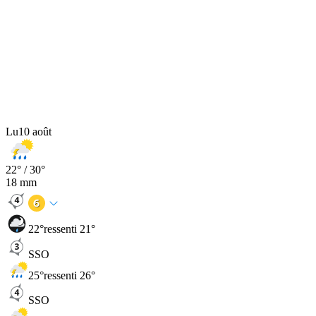
Lu
10 août
22
° /
30
°
18
mm
22
°
ressenti 21°
SSO
25
°
ressenti 26°
SSO