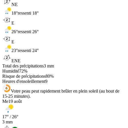
NE
18
°
ressenti 18°
E
26
°
ressenti 26°
E
23
°
ressenti 24°
ENE
Total des précipitations
3
mm
Humidité
72
%
Risque de précipitations
80
%
Heures d'ensoleillement
9
Votre peau peut rapidement brûler en plein soleil (au bout de
15-25 minutes).
Me
19 août
17
° /
26
°
3
mm