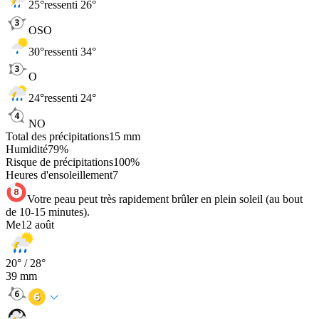
25
°
ressenti 26°
OSO
30
°
ressenti 34°
O
24
°
ressenti 24°
NO
Total des précipitations
15
mm
Humidité
79
%
Risque de précipitations
100
%
Heures d'ensoleillement
7
Votre peau peut très rapidement brûler en plein soleil (au bout
de 10-15 minutes).
Me
12 août
20
° /
28
°
39
mm