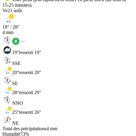
15-25 minutes).
Ve
21 août
18
° /
28
°
4
mm
19
°
ressenti 19°
SSE
20
°
ressenti 20°
SE
28
°
ressenti 29°
NNO
25
°
ressenti 26°
NE
Total des précipitations
4
mm
Humidité
73
%