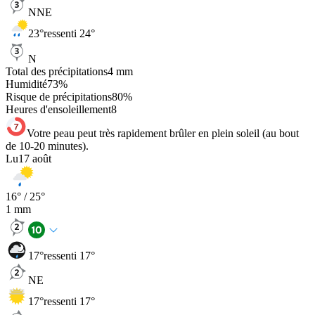
NNE
23
°
ressenti 24°
N
Total des précipitations
4
mm
Humidité
73
%
Risque de précipitations
80
%
Heures d'ensoleillement
8
Votre peau peut très rapidement brûler en plein soleil (au bout
de 10-20 minutes).
Lu
17 août
16
° /
25
°
1
mm
17
°
ressenti 17°
NE
17
°
ressenti 17°