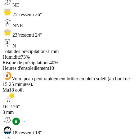
NE
25
°
ressenti 26°
NNE
23
°
ressenti 24°
N
Total des précipitations
1
mm
Humidité
73
%
Risque de précipitations
40
%
Heures d'ensoleillement
10
Votre peau peut rapidement brûler en plein soleil (au bout de
15-25 minutes).
Ma
18 août
16
° /
26
°
3
mm
18
°
ressenti 18°