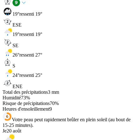
19
°
ressenti 19°
ESE
19
°
ressenti 19°
SE
26
°
ressenti 27°
S
24
°
ressenti 25°
ENE
Total des précipitations
3
mm
Humidité
73
%
Risque de précipitations
70
%
Heures d'ensoleillement
9
Votre peau peut rapidement brûler en plein soleil (au bout de
15-25 minutes).
Je
20 août