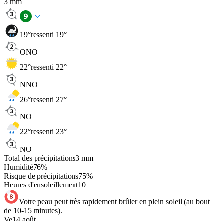
3
mm
19
°
ressenti 19°
ONO
22
°
ressenti 22°
NNO
26
°
ressenti 27°
NO
22
°
ressenti 23°
NO
Total des précipitations
3
mm
Humidité
76
%
Risque de précipitations
75
%
Heures d'ensoleillement
10
Votre peau peut très rapidement brûler en plein soleil (au bout
de 10-15 minutes).
Ve
14 août