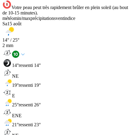
Votre peau peut très rapidement brûler en plein soleil (au bout
de 10-15 minutes).
météo
min
/
max
précipitations
vent
indice
Sa
15 août
14
° /
25
°
2
mm
14
°
ressenti 14°
NE
19
°
ressenti 19°
E
25
°
ressenti 26°
ENE
21
°
ressenti 23°