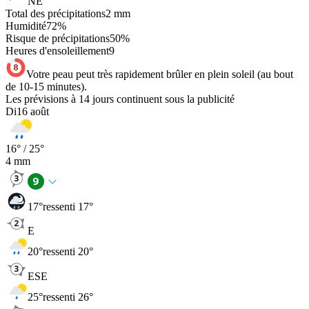
NE
Total des précipitations
2
mm
Humidité
72
%
Risque de précipitations
50
%
Heures d'ensoleillement
9
Votre peau peut très rapidement brûler en plein soleil (au bout
de 10-15 minutes).
Les prévisions à 14 jours continuent sous la publicité
Di
16 août
16
° /
25
°
4
mm
17
°
ressenti 17°
E
20
°
ressenti 20°
ESE
25
°
ressenti 26°