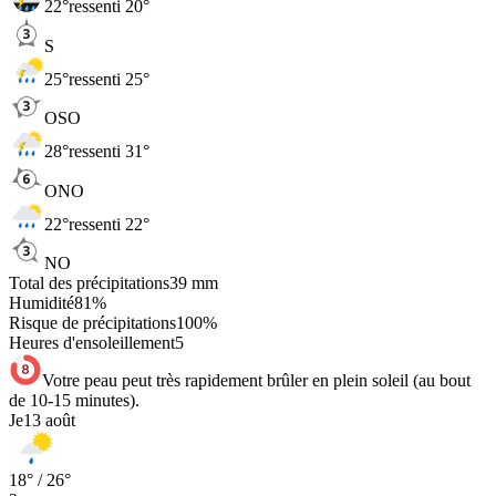
22
°
ressenti 20°
S
25
°
ressenti 25°
OSO
28
°
ressenti 31°
ONO
22
°
ressenti 22°
NO
Total des précipitations
39
mm
Humidité
81
%
Risque de précipitations
100
%
Heures d'ensoleillement
5
Votre peau peut très rapidement brûler en plein soleil (au bout
de 10-15 minutes).
Je
13 août
18
° /
26
°