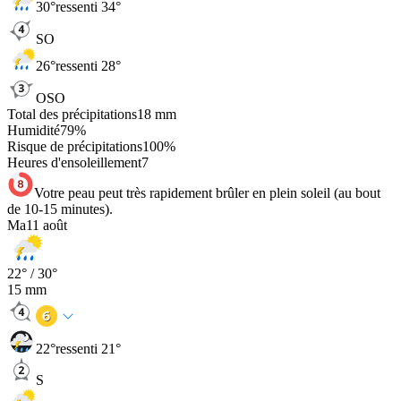
30
°
ressenti 34°
SO
26
°
ressenti 28°
OSO
Total des précipitations
18
mm
Humidité
79
%
Risque de précipitations
100
%
Heures d'ensoleillement
7
Votre peau peut très rapidement brûler en plein soleil (au bout
de 10-15 minutes).
Ma
11 août
22
° /
30
°
15
mm
22
°
ressenti 21°
S