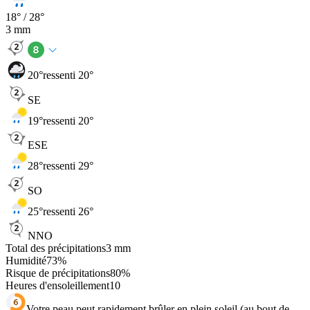
18
° /
28
°
3
mm
20
°
ressenti 20°
SE
19
°
ressenti 20°
ESE
28
°
ressenti 29°
SO
25
°
ressenti 26°
NNO
Total des précipitations
3
mm
Humidité
73
%
Risque de précipitations
80
%
Heures d'ensoleillement
10
Votre peau peut rapidement brûler en plein soleil (au bout de