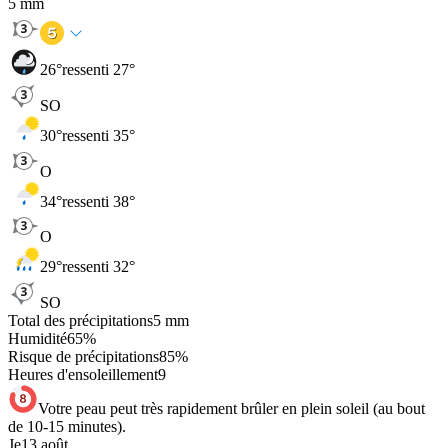
5
mm
26
°
ressenti 27°
SO
30
°
ressenti 35°
O
34
°
ressenti 38°
O
29
°
ressenti 32°
SO
Total des précipitations
5
mm
Humidité
65
%
Risque de précipitations
85
%
Heures d'ensoleillement
9
Votre peau peut très rapidement brûler en plein soleil (au bout
de 10-15 minutes).
Je
13 août