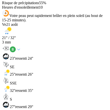
Risque de précipitations
55
%
Heures d'ensoleillement
10
Votre peau peut rapidement brûler en plein soleil (au bout de
15-25 minutes).
Ve
21 août
21
° /
32
°
3
mm
23
°
ressenti 24°
SE
25
°
ressenti 26°
SSE
32
°
ressenti 35°
S
27
°
ressenti 29°