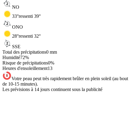
NO
33
°
ressenti 39°
ONO
28
°
ressenti 32°
SSE
Total des précipitations
0
mm
Humidité
72
%
Risque de précipitations
0
%
Heures d'ensoleillement
13
Votre peau peut très rapidement brûler en plein soleil (au bout
de 10-15 minutes).
Les prévisions à 14 jours continuent sous la publicité