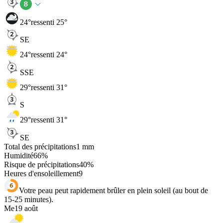
24
°
ressenti 25°
SE
24
°
ressenti 24°
SSE
29
°
ressenti 31°
S
29
°
ressenti 31°
SE
Total des précipitations
1
mm
Humidité
66
%
Risque de précipitations
40
%
Heures d'ensoleillement
9
Votre peau peut rapidement brûler en plein soleil (au bout de
15-25 minutes).
Me
19 août