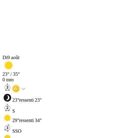
Di
9 août
23
° /
35
°
0
mm
23
°
ressenti 23°
S
29
°
ressenti 34°
SSO