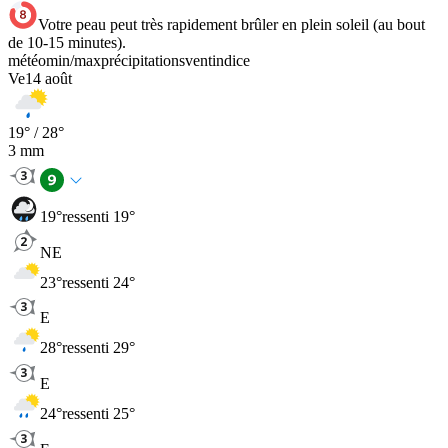
Votre peau peut très rapidement brûler en plein soleil (au bout
de 10-15 minutes).
météo
min
/
max
précipitations
vent
indice
Ve
14 août
19
° /
28
°
3
mm
19
°
ressenti 19°
NE
23
°
ressenti 24°
E
28
°
ressenti 29°
E
24
°
ressenti 25°