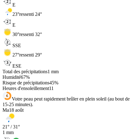
E
23
°
ressenti 24°
E
30
°
ressenti 32°
SSE
27
°
ressenti 29°
ESE
Total des précipitations
1
mm
Humidité
67
%
Risque de précipitations
45
%
Heures d'ensoleillement
11
Votre peau peut rapidement brûler en plein soleil (au bout de
15-25 minutes).
Ma
18 août
21
° /
31
°
1
mm