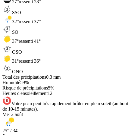
27
°
ressenti 28°
SSO
32
°
ressenti 37°
SO
37
°
ressenti 41°
OSO
31
°
ressenti 36°
ONO
Total des précipitations
0,3
mm
Humidité
59
%
Risque de précipitations
5
%
Heures d'ensoleillement
12
Votre peau peut très rapidement brûler en plein soleil (au bout
de 10-15 minutes).
Me
12 août
25
° /
34
°