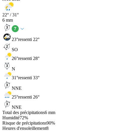
22
° /
31
°
6
mm
23
°
ressenti 22°
SO
26
°
ressenti 28°
N
31
°
ressenti 33°
NNE
25
°
ressenti 26°
NNE
Total des précipitations
6
mm
Humidité
72
%
Risque de précipitations
90
%
Heures d'ensoleillement
8