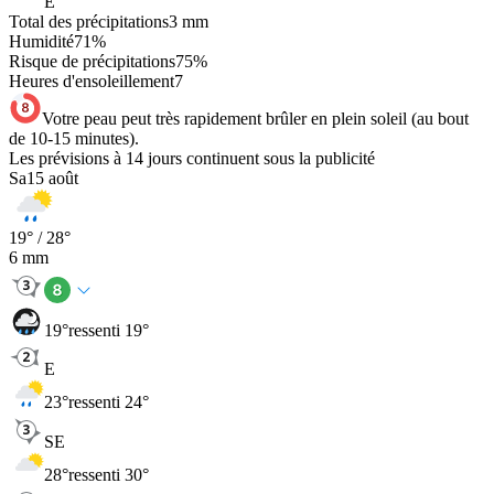
E
Total des précipitations
3
mm
Humidité
71
%
Risque de précipitations
75
%
Heures d'ensoleillement
7
Votre peau peut très rapidement brûler en plein soleil (au bout
de 10-15 minutes).
Les prévisions à 14 jours continuent sous la publicité
Sa
15 août
19
° /
28
°
6
mm
19
°
ressenti 19°
E
23
°
ressenti 24°
SE
28
°
ressenti 30°