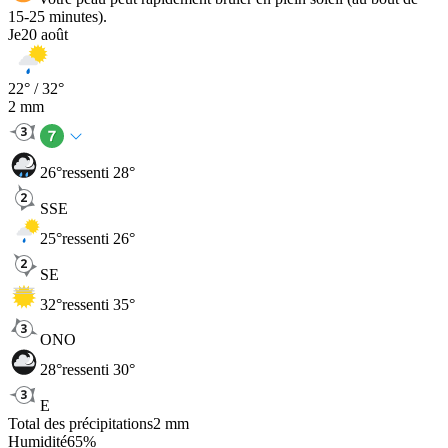
15-25 minutes).
Je
20 août
22
° /
32
°
2
mm
26
°
ressenti 28°
SSE
25
°
ressenti 26°
SE
32
°
ressenti 35°
ONO
28
°
ressenti 30°
E
Total des précipitations
2
mm
Humidité
65
%