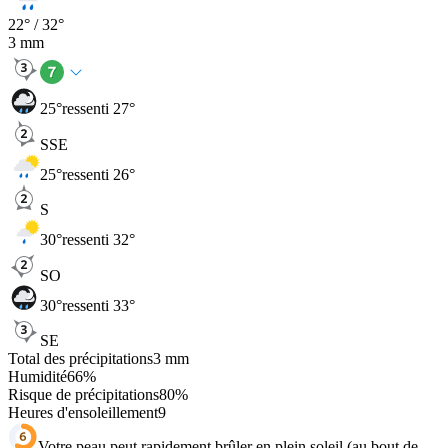
22
° /
32
°
3
mm
25
°
ressenti 27°
SSE
25
°
ressenti 26°
S
30
°
ressenti 32°
SO
30
°
ressenti 33°
SE
Total des précipitations
3
mm
Humidité
66
%
Risque de précipitations
80
%
Heures d'ensoleillement
9
Votre peau peut rapidement brûler en plein soleil (au bout de