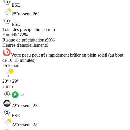
ESE
25
°
ressenti 26°
ESE
Total des précipitations
6
mm
Humidité
72
%
Risque de précipitations
90
%
Heures d'ensoleillement
6
Votre peau peut très rapidement brûler en plein soleil (au bout
de 10-15 minutes).
Di
16 août
20
° /
29
°
2
mm
22
°
ressenti 23°
ESE
22
°
ressenti 23°