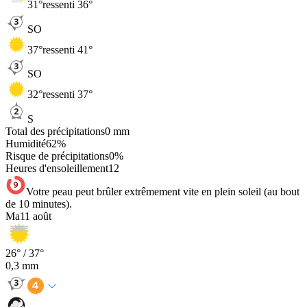
31
°
ressenti 36°
SO
37
°
ressenti 41°
SO
32
°
ressenti 37°
S
Total des précipitations
0
mm
Humidité
62
%
Risque de précipitations
0
%
Heures d'ensoleillement
12
Votre peau peut brûler extrêmement vite en plein soleil (au bout
de 10 minutes).
Ma
11 août
26
° /
37
°
0,3
mm