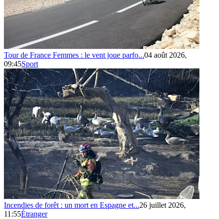
Tour de France Femmes : le vent joue parfo...
04 août 2026,
09:45
Sport
Incendies de forêt : un mort en Espagne et...
26 juillet 2026,
11:55
Étranger