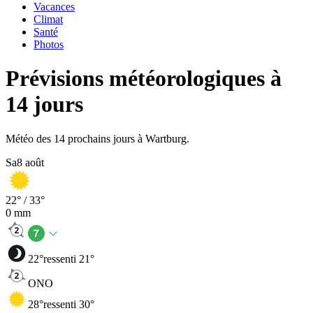
Vacances
Climat
Santé
Photos
Prévisions météorologiques à
14 jours
Météo des 14 prochains jours à Wartburg.
Sa
8 août
22
° /
33
°
0
mm
22
°
ressenti 21°
ONO
28
°
ressenti 30°