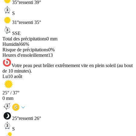
35
°
ressenti 39°
S
31
°
ressenti 35°
SSE
Total des précipitations
0
mm
Humidité
66
%
Risque de précipitations
0
%
Heures d'ensoleillement
13
Votre peau peut brûler extrêmement vite en plein soleil (au bout
de 10 minutes).
Lu
10 août
25
° /
37
°
0
mm
25
°
ressenti 26°
S