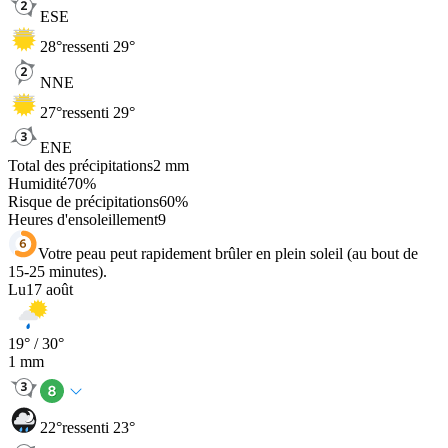
ESE
28
°
ressenti 29°
NNE
27
°
ressenti 29°
ENE
Total des précipitations
2
mm
Humidité
70
%
Risque de précipitations
60
%
Heures d'ensoleillement
9
Votre peau peut rapidement brûler en plein soleil (au bout de
15-25 minutes).
Lu
17 août
19
° /
30
°
1
mm
22
°
ressenti 23°