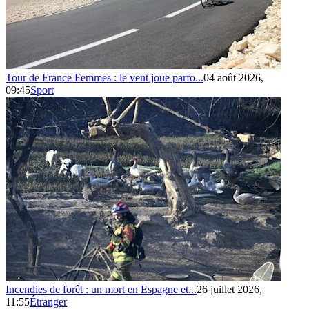
Tour de France Femmes : le vent joue parfo...
04 août 2026,
09:45
Sport
Incendies de forêt : un mort en Espagne et...
26 juillet 2026,
11:55
Étranger