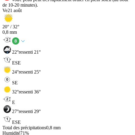
de 10-20 minutes).
Ve
21 août
20
° /
32
°
0,8
mm
22
°
ressenti 21°
ESE
24
°
ressenti 25°
SE
32
°
ressenti 36°
E
27
°
ressenti 29°
ESE
Total des précipitations
0,8
mm
Humidité
71
%