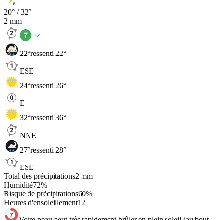
20
° /
32
°
2
mm
22
°
ressenti 22°
ESE
24
°
ressenti 26°
E
32
°
ressenti 36°
NNE
27
°
ressenti 28°
ESE
Total des précipitations
2
mm
Humidité
72
%
Risque de précipitations
60
%
Heures d'ensoleillement
12
Votre peau peut très rapidement brûler en plein soleil (au bout