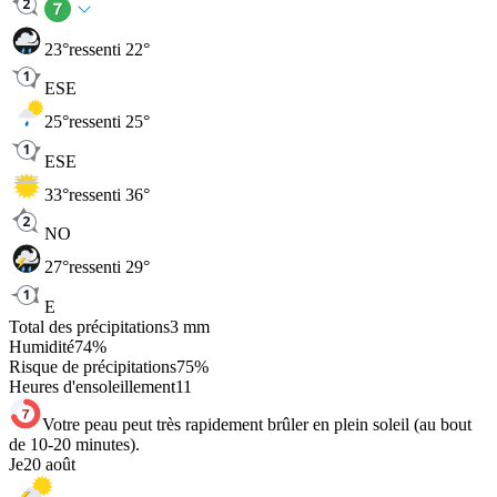
23
°
ressenti 22°
ESE
25
°
ressenti 25°
ESE
33
°
ressenti 36°
NO
27
°
ressenti 29°
E
Total des précipitations
3
mm
Humidité
74
%
Risque de précipitations
75
%
Heures d'ensoleillement
11
Votre peau peut très rapidement brûler en plein soleil (au bout
de 10-20 minutes).
Je
20 août