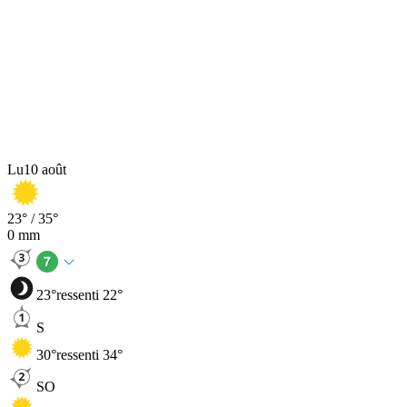
Lu
10 août
23
° /
35
°
0
mm
23
°
ressenti 22°
S
30
°
ressenti 34°
SO