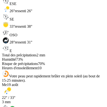
ESE
26
°
ressenti 26°
SE
33
°
ressenti 38°
OSO
28
°
ressenti 31°
E
Total des précipitations
2
mm
Humidité
73
%
Risque de précipitations
70
%
Heures d'ensoleillement
10
Votre peau peut rapidement brûler en plein soleil (au bout de
15-25 minutes).
Me
19 août
22
° /
33
°
3
mm