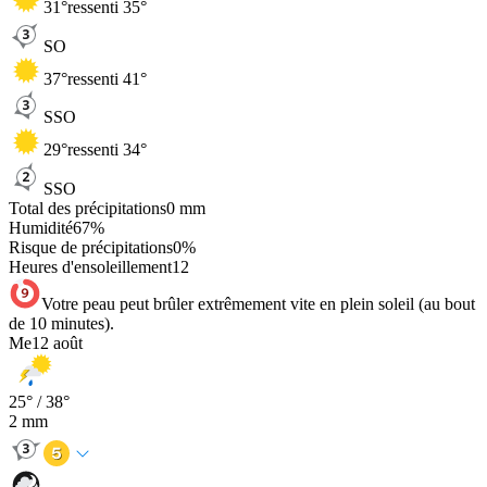
31
°
ressenti 35°
SO
37
°
ressenti 41°
SSO
29
°
ressenti 34°
SSO
Total des précipitations
0
mm
Humidité
67
%
Risque de précipitations
0
%
Heures d'ensoleillement
12
Votre peau peut brûler extrêmement vite en plein soleil (au bout
de 10 minutes).
Me
12 août
25
° /
38
°
2
mm