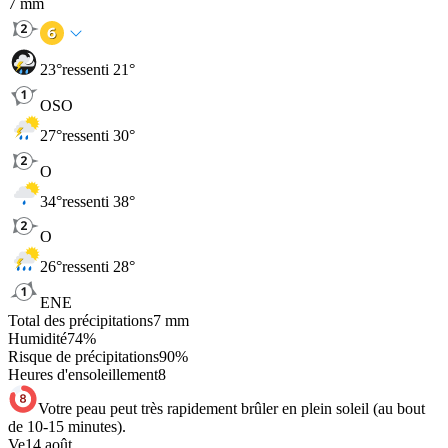
7
mm
23
°
ressenti 21°
OSO
27
°
ressenti 30°
O
34
°
ressenti 38°
O
26
°
ressenti 28°
ENE
Total des précipitations
7
mm
Humidité
74
%
Risque de précipitations
90
%
Heures d'ensoleillement
8
Votre peau peut très rapidement brûler en plein soleil (au bout
de 10-15 minutes).
Ve
14 août