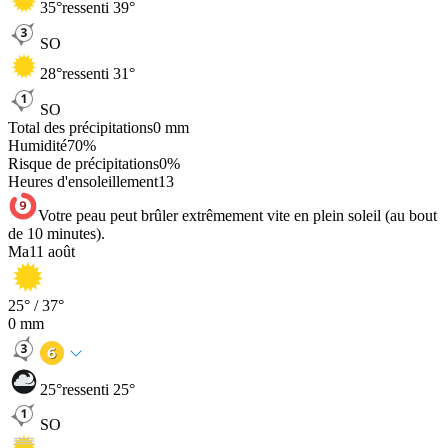
35
°
ressenti 39°
SO
28
°
ressenti 31°
SO
Total des précipitations
0
mm
Humidité
70
%
Risque de précipitations
0
%
Heures d'ensoleillement
13
Votre peau peut brûler extrêmement vite en plein soleil (au bout
de 10 minutes).
Ma
11 août
25
° /
37
°
0
mm
25
°
ressenti 25°
SO