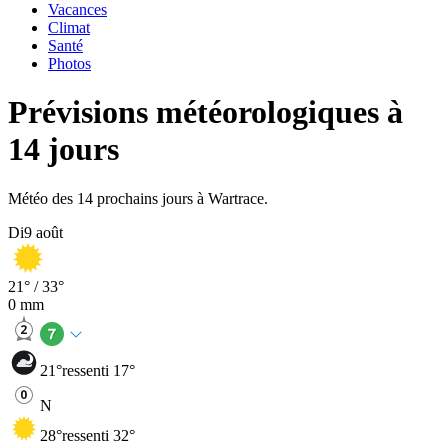
Vacances
Climat
Santé
Photos
Prévisions météorologiques à
14 jours
Météo des 14 prochains jours à Wartrace.
Di
9 août
21
° /
33
°
0
mm
21
°
ressenti 17°
N
28
°
ressenti 32°