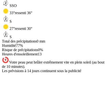
SSO
33
°
ressenti 36°
S
27
°
ressenti 30°
S
Total des précipitations
0
mm
Humidité
77
%
Risque de précipitations
0
%
Heures d'ensoleillement
13
Votre peau peut brûler extrêmement vite en plein soleil (au bout
de 10 minutes).
Les prévisions à 14 jours continuent sous la publicité