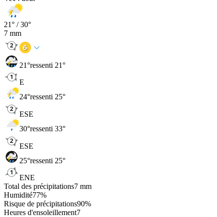
21
° /
30
°
7
mm
21
°
ressenti 21°
E
24
°
ressenti 25°
ESE
30
°
ressenti 33°
ESE
25
°
ressenti 25°
ENE
Total des précipitations
7
mm
Humidité
77
%
Risque de précipitations
90
%
Heures d'ensoleillement
7