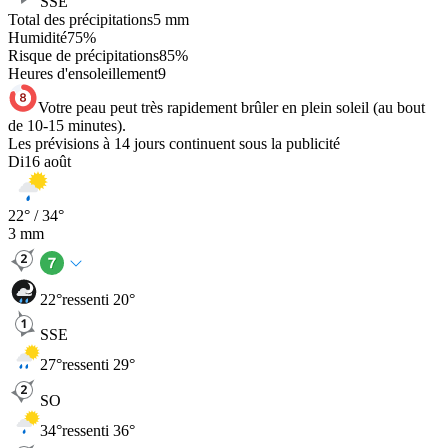
SSE
Total des précipitations
5
mm
Humidité
75
%
Risque de précipitations
85
%
Heures d'ensoleillement
9
Votre peau peut très rapidement brûler en plein soleil (au bout
de 10-15 minutes).
Les prévisions à 14 jours continuent sous la publicité
Di
16 août
22
° /
34
°
3
mm
22
°
ressenti 20°
SSE
27
°
ressenti 29°
SO
34
°
ressenti 36°