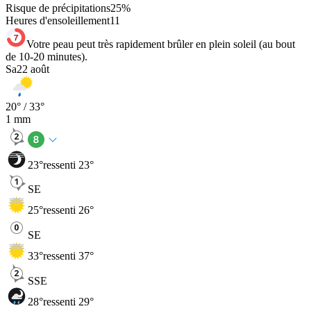
Risque de précipitations
25
%
Heures d'ensoleillement
11
Votre peau peut très rapidement brûler en plein soleil (au bout
de 10-20 minutes).
Sa
22 août
20
° /
33
°
1
mm
23
°
ressenti 23°
SE
25
°
ressenti 26°
SE
33
°
ressenti 37°
SSE
28
°
ressenti 29°