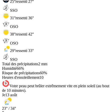
25
°
ressenti 27°
SSO
31
°
ressenti 36°
OSO
38
°
ressenti 42°
OSO
29
°
ressenti 33°
SSO
Total des précipitations
2
mm
Humidité
66
%
Risque de précipitations
60
%
Heures d'ensoleillement
10
Votre peau peut brûler extrêmement vite en plein soleil (au bout
de 10 minutes).
Je
13 août
23
° /
34
°