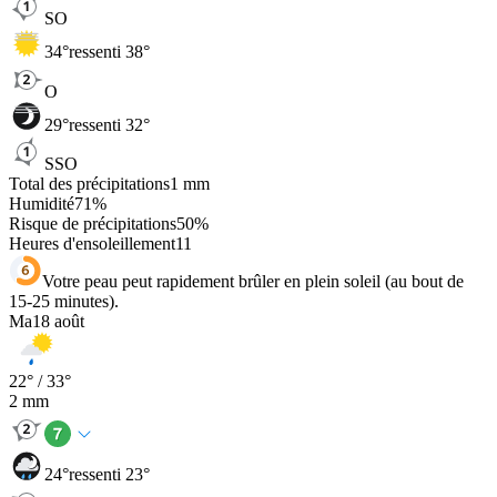
SO
34
°
ressenti 38°
O
29
°
ressenti 32°
SSO
Total des précipitations
1
mm
Humidité
71
%
Risque de précipitations
50
%
Heures d'ensoleillement
11
Votre peau peut rapidement brûler en plein soleil (au bout de
15-25 minutes).
Ma
18 août
22
° /
33
°
2
mm
24
°
ressenti 23°