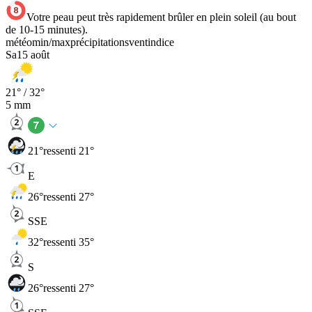
Votre peau peut très rapidement brûler en plein soleil (au bout
de 10-15 minutes).
météo
min
/
max
précipitations
vent
indice
Sa
15 août
21
° /
32
°
5
mm
21
°
ressenti 21°
E
26
°
ressenti 27°
SSE
32
°
ressenti 35°
S
26
°
ressenti 27°