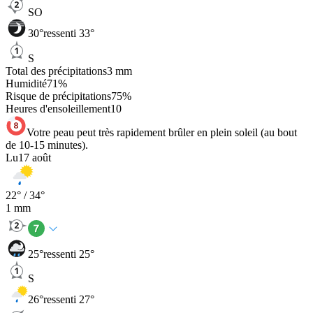
SO
30
°
ressenti 33°
S
Total des précipitations
3
mm
Humidité
71
%
Risque de précipitations
75
%
Heures d'ensoleillement
10
Votre peau peut très rapidement brûler en plein soleil (au bout
de 10-15 minutes).
Lu
17 août
22
° /
34
°
1
mm
25
°
ressenti 25°
S
26
°
ressenti 27°