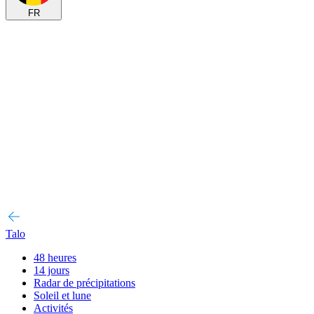
FR
Talo
48 heures
14 jours
Radar de précipitations
Soleil et lune
Activités