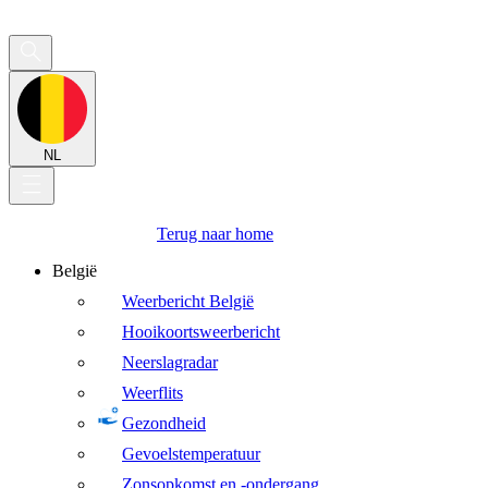
NL
Terug naar home
België
Weerbericht België
Hooikoortsweerbericht
Neerslagradar
Weerflits
Gezondheid
Gevoelstemperatuur
Zonsopkomst en -ondergang