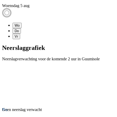
Woensdag 5 aug
Wo
Do
Vr
Neerslaggrafiek
Neerslagverwachting voor de komende 2 uur in Guumisole
Nu
Geen neerslag verwacht