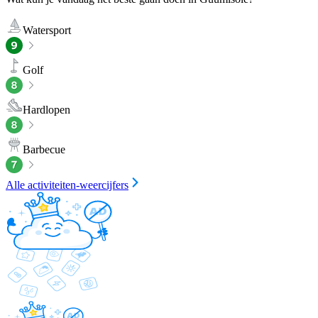
Watersport
Golf
Hardlopen
Barbecue
Alle activiteiten-weercijfers