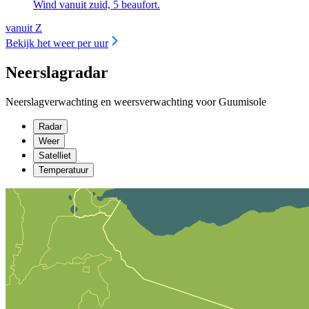
Wind vanuit zuid, 5 beaufort.
vanuit Z
Bekijk het weer per uur
Neerslagradar
Neerslagverwachting en weersverwachting voor Guumisole
Radar
Weer
Satelliet
Temperatuur