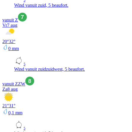
5
Wind vanuit zuid, 5 beaufort.
vanuit Z
Vr
7 aug
20
°
32
°
0
mm
5
Wind vanuit zuidzuidwest, 5 beaufort.
vanuit ZZW
Za
8 aug
21
°
31
°
0,1
mm
5