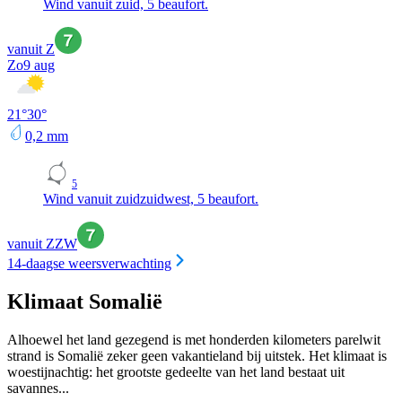
Wind vanuit zuid, 5 beaufort.
vanuit Z
Zo
9 aug
21
°
30
°
0,2
mm
5
Wind vanuit zuidzuidwest, 5 beaufort.
vanuit ZZW
14-daagse weersverwachting
Klimaat Somalië
Alhoewel het land gezegend is met honderden kilometers parelwit
strand is Somalië zeker geen vakantieland bij uitstek. Het klimaat is
woestijnachtig: het grootste gedeelte van het land bestaat uit
savannes...