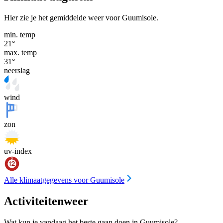
Hier zie je het gemiddelde weer voor Guumisole.
min. temp
21
°
max. temp
31
°
neerslag
wind
zon
uv-index
Alle klimaatgegevens voor Guumisole
Activiteitenweer
Wat kun je vandaag het beste gaan doen in Guumisole?