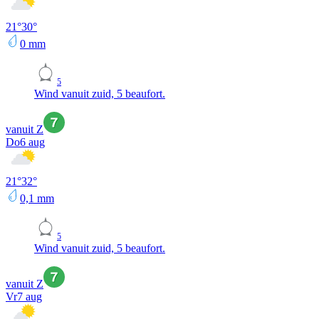
21
°
30
°
0
mm
5
Wind vanuit zuid, 5 beaufort.
vanuit Z
Do
6 aug
21
°
32
°
0,1
mm
5
Wind vanuit zuid, 5 beaufort.
vanuit Z
Vr
7 aug