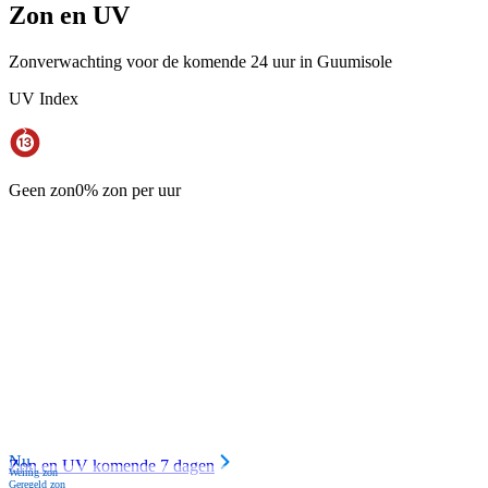
Zon en UV
Zonverwachting voor de komende 24 uur in Guumisole
UV Index
Geen zon
0% zon per uur
Nu
Zon en UV komende 7 dagen
Weinig zon
Geregeld zon