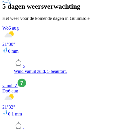
Zonnig
5 dagen weersverwachting
Het weer voor de komende dagen in Guumisole
Wo
5 aug
21
°
30
°
0
mm
5
Wind vanuit zuid, 5 beaufort.
vanuit Z
Do
6 aug
21
°
32
°
0,1
mm