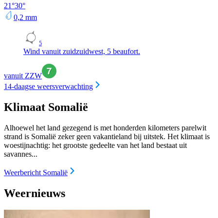
21
°
30
°
0,2
mm
5
Wind vanuit zuidzuidwest, 5 beaufort.
vanuit ZZW
14-daagse weersverwachting
Klimaat Somalië
Alhoewel het land gezegend is met honderden kilometers parelwit
strand is Somalië zeker geen vakantieland bij uitstek. Het klimaat is
woestijnachtig: het grootste gedeelte van het land bestaat uit
savannes...
Weerbericht Somalië
Weernieuws