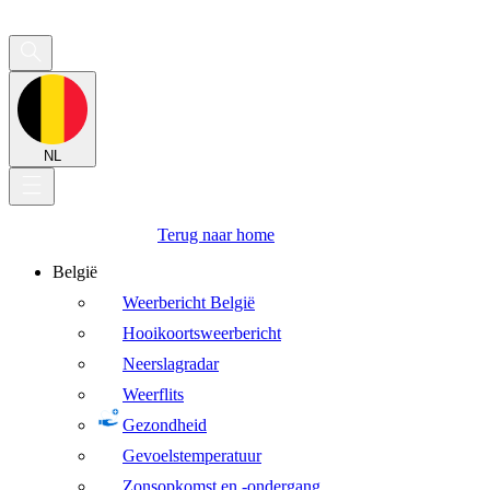
NL
Terug naar home
België
Weerbericht België
Hooikoortsweerbericht
Neerslagradar
Weerflits
Gezondheid
Gevoelstemperatuur
Zonsopkomst en -ondergang