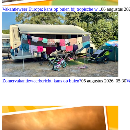
Vakantieweer Europa: kans op buien bij tropische w...
06 augustus 20
Zomervakantieweerbericht: kans op buien?
05 augustus 2026, 05:30
V