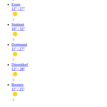
Essen
12
° /
27
°
Stuttgart
16
° /
32
°
Dortmund
11
° /
27
°
Düsseldorf
12
° /
28
°
Bremen
11
° /
25
°