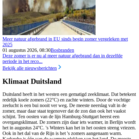
Meer natuur afgebrand in EU sinds begin zomer vergeleken met
2025
01 augustus 2026, 08:30
Bosbranden
Deze zomer is er nu al meer natuur afgebrand dan in dezelfde
periode in het reco...
Bekijk alle nieuwsberichten
Klimaat Duitsland
Duitsland heeft in het westen een gematigd zeeklimaat. Dat betekent
redelijk koele zomers (22°C) en zachte winters. Door de vochtige
zeelucht is een bui nooit ver weg. De meeste neerslag valt in de
zomer, maar daar staat tegenover dat de zon dan ook het vaakst
schijnt. Ten oosten van de lijn Hamburg-Stuttgart heerst een
overgangsklimaat. De zomers zijn daar iets warmer, in Berlijn wordt
het in augustus 24°C. 's Winters kan het in het oosten streng vriezen.
Ook in het dal van de Rijn is het 's zomers aangenaam warm.
Karlsruhe is één van de warmste plekken van het land. De meeste