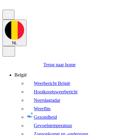
NL
Terug naar home
België
Weerbericht België
Hooikoortsweerbericht
Neerslagradar
Weerflits
Gezondheid
Gevoelstemperatuur
Zonsopkomst en -ondergang