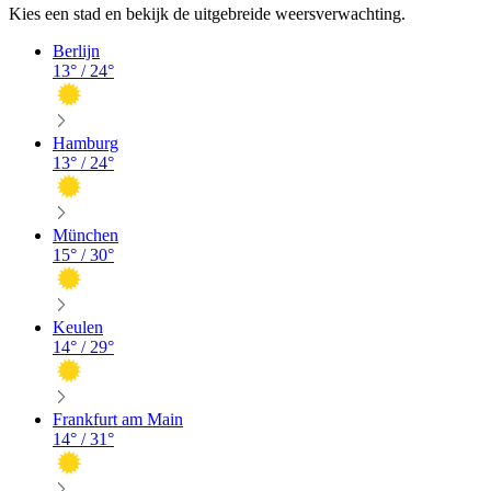
Kies een stad en bekijk de uitgebreide weersverwachting.
Berlijn
13
° /
24
°
Hamburg
13
° /
24
°
München
15
° /
30
°
Keulen
14
° /
29
°
Frankfurt am Main
14
° /
31
°