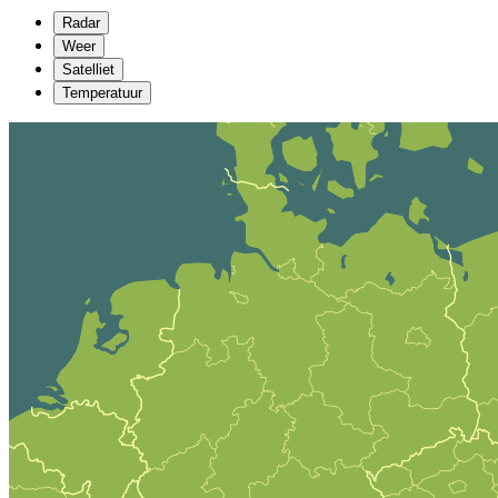
Radar
Weer
Satelliet
Temperatuur