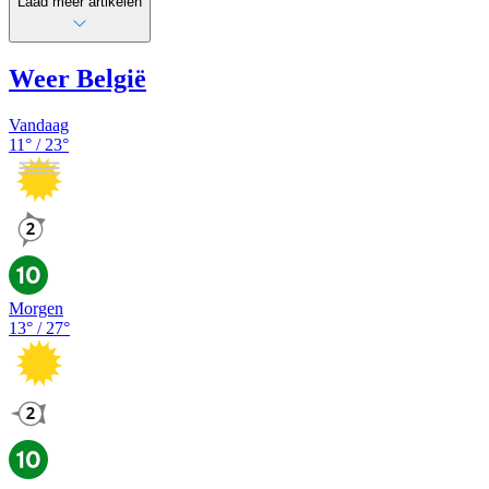
Laad meer artikelen
Weer België
Vandaag
11
° /
23
°
Morgen
13
° /
27
°