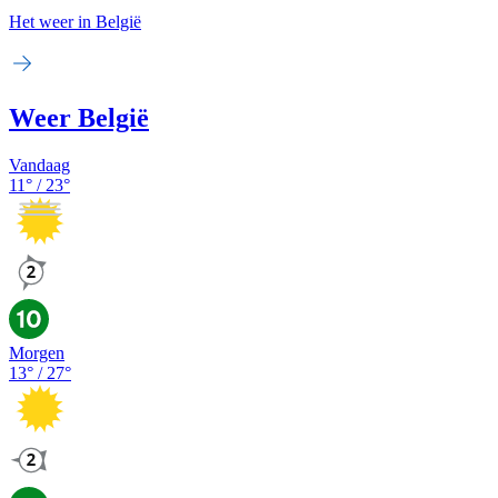
Het weer in België
Weer België
Vandaag
11
° /
23
°
Morgen
13
° /
27
°