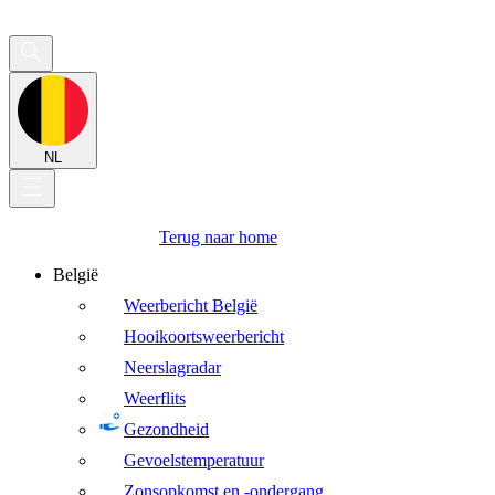
NL
Terug naar home
België
Weerbericht België
Hooikoortsweerbericht
Neerslagradar
Weerflits
Gezondheid
Gevoelstemperatuur
Zonsopkomst en -ondergang