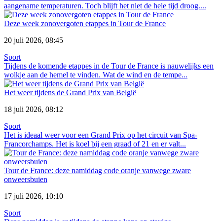
aangename temperaturen. Toch blijft het niet de hele tijd droog....
Deze week zonovergoten etappes in Tour de France
20 juli 2026, 08:45
Sport
Tijdens de komende etappes in de Tour de France is nauwelijks een
wolkje aan de hemel te vinden. Wat de wind en de tempe...
Het weer tijdens de Grand Prix van België
18 juli 2026, 08:12
Sport
Het is ideaal weer voor een Grand Prix op het circuit van Spa-
Francorchamps. Het is koel bij een graad of 21 en er valt...
Tour de France: deze namiddag code oranje vanwege zware
onweersbuien
17 juli 2026, 10:10
Sport