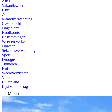
Alles
Vakantieweer
Hitte
Zon
Maandverwachting
Gezondheid
Ongedierte
Hooikoorts
Bestemmingen
Weer en verkeer
Onweer
Seizoensverwachting
Sport
Droogte
Tuinieren
Huis
Weeroverzichten
Video
Buitenland
Lijst van alle tags
Minder