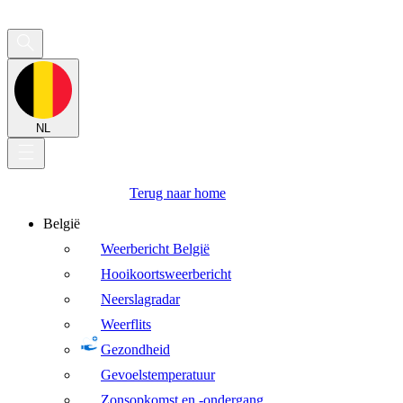
NL
Terug naar home
België
Weerbericht België
Hooikoortsweerbericht
Neerslagradar
Weerflits
Gezondheid
Gevoelstemperatuur
Zonsopkomst en -ondergang