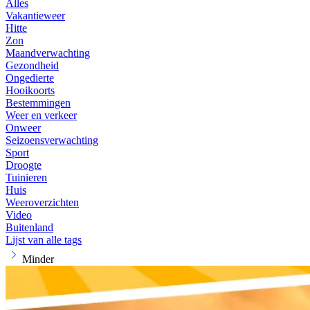
Alles
Vakantieweer
Hitte
Zon
Maandverwachting
Gezondheid
Ongedierte
Hooikoorts
Bestemmingen
Weer en verkeer
Onweer
Seizoensverwachting
Sport
Droogte
Tuinieren
Huis
Weeroverzichten
Video
Buitenland
Lijst van alle tags
Minder