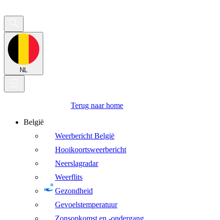
NL
Terug naar home
België
Weerbericht België
Hooikoortsweerbericht
Neerslagradar
Weerflits
Gezondheid
Gevoelstemperatuur
Zonsopkomst en -ondergang