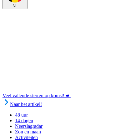
NL
Veel vallende sterren op komst! 💫
Naar het artikel!
48 uur
14 dagen
Neerslagradar
Zon en maan
Activiteiten