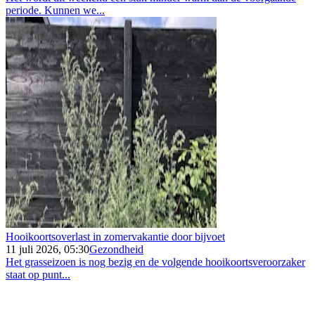
periode. Kunnen we...
Hooikoortsoverlast in zomervakantie door bijvoet
11 juli 2026, 05:30
Gezondheid
Het grasseizoen is nog bezig en de volgende hooikoortsveroorzaker
staat op punt...