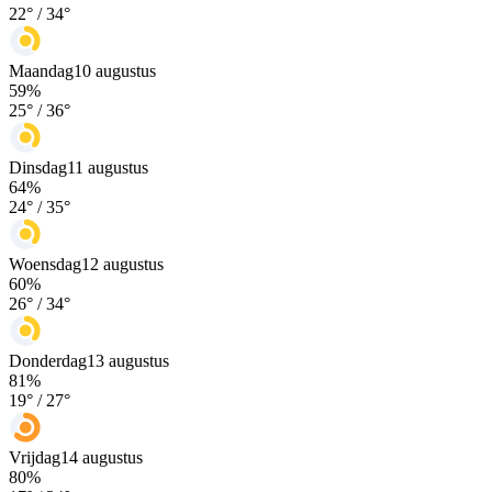
22
° /
34
°
Maandag
10 augustus
59
%
25
° /
36
°
Dinsdag
11 augustus
64
%
24
° /
35
°
Woensdag
12 augustus
60
%
26
° /
34
°
Donderdag
13 augustus
81
%
19
° /
27
°
Vrijdag
14 augustus
80
%