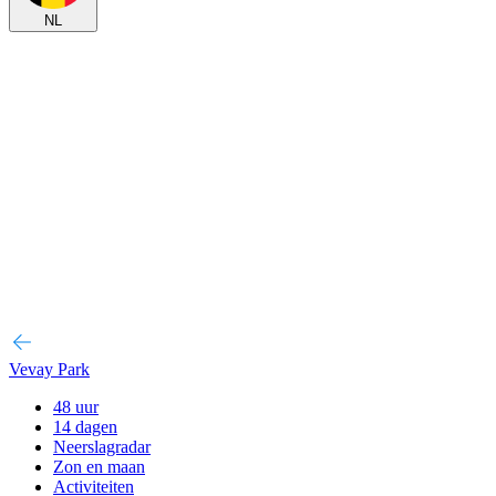
NL
Vevay Park
48 uur
14 dagen
Neerslagradar
Zon en maan
Activiteiten