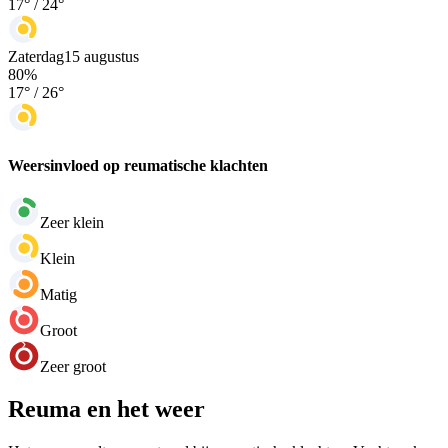
17
° /
24
°
Zaterdag
15 augustus
80
%
17
° /
26
°
Weersinvloed op reumatische klachten
Zeer klein
Klein
Matig
Groot
Zeer groot
Reuma en het weer