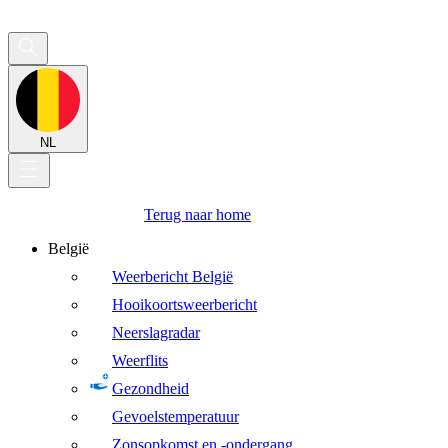
NL
Terug naar home
België
Weerbericht België
Hooikoortsweerbericht
Neerslagradar
Weerflits
Gezondheid
Gevoelstemperatuur
Zonsopkomst en -ondergang