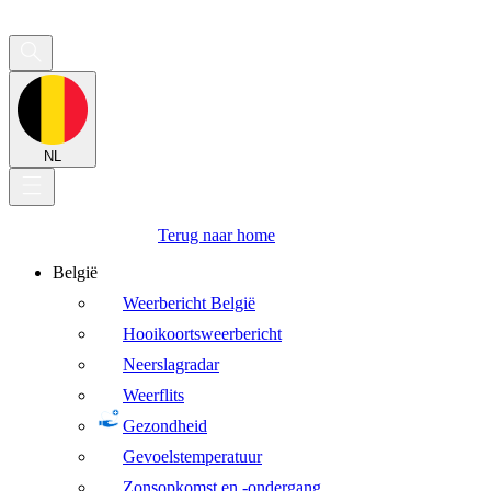
NL
Terug naar home
België
Weerbericht België
Hooikoortsweerbericht
Neerslagradar
Weerflits
Gezondheid
Gevoelstemperatuur
Zonsopkomst en -ondergang