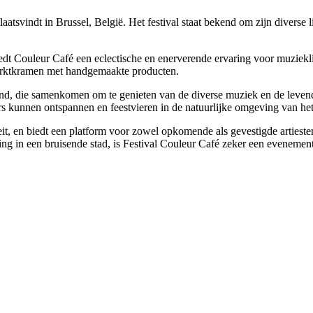
laatsvindt in Brussel, België. Het festival staat bekend om zijn diverse
iedt Couleur Café een eclectische en enerverende ervaring voor muzieklie
 marktkramen met handgemaakte producten.
nland, die samenkomen om te genieten van de diverse muziek en de levendi
s kunnen ontspannen en feestvieren in de natuurlijke omgeving van het
teit, en biedt een platform voor zowel opkomende als gevestigde artiest
ing in een bruisende stad, is Festival Couleur Café zeker een evenemen