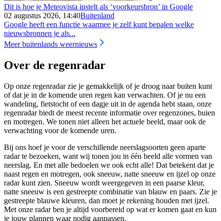
Dit is hoe je Meteovista instelt als ‘voorkeursbron’ in Google
02 augustus 2026, 14:40
Buitenland
Google heeft een functie waarmee je zelf kunt bepalen welke
nieuwsbronnen je als...
Meer buitenlands weernieuws
Over de regenradar
Op onze regenradar zie je gemakkelijk of je droog naar buiten kunt
of dat je in de komende uren regen kan verwachten. Of je nu een
wandeling, fietstocht of een dagje uit in de agenda hebt staan, onze
regenradar biedt de meest recente informatie over regenzones, buien
en motregen. We tonen niet alleen het actuele beeld, maar ook de
verwachting voor de komende uren.
Bij ons hoef je voor de verschillende neerslagsoorten geen aparte
radar te bezoeken, want wij tonen jou in één beeld alle vormen van
neerslag. En met alle bedoelen we ook echt alle! Dat betekent dat je
naast regen en motregen, ook sneeuw, natte sneeuw en ijzel op onze
radar kunt zien. Sneeuw wordt weergegeven in een paarse kleur,
natte sneeuw is een gestreepte combinatie van blauw en paars. Zie je
gestreepte blauwe kleuren, dan moet je rekening houden met ijzel.
Met onze radar ben je altijd voorbereid op wat er komen gaat en kun
je jouw plannen waar nodig aanpassen.