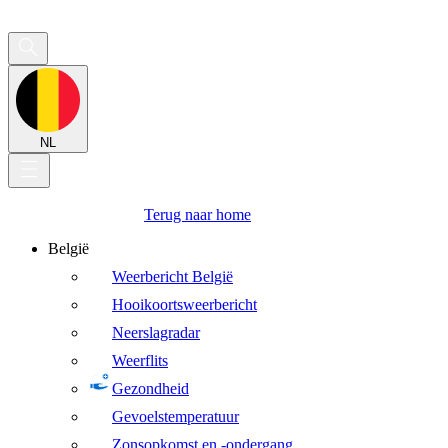
NL
Terug naar home
België
Weerbericht België
Hooikoortsweerbericht
Neerslagradar
Weerflits
Gezondheid
Gevoelstemperatuur
Zonsopkomst en -ondergang