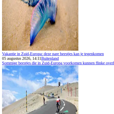
Vakantie in Zuid-Europa: deze nare beestjes kan je tegenkomen
05 augustus 2026, 14:11
Buitenland
Sommige beestjes die in Zuid-Europa voorkomen kunnen flinke overla