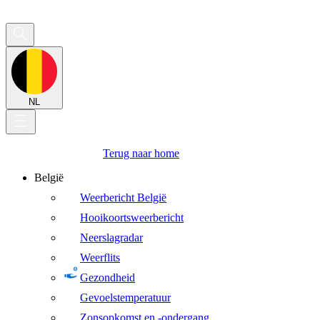
NL
Terug naar home
België
Weerbericht België
Hooikoortsweerbericht
Neerslagradar
Weerflits
Gezondheid
Gevoelstemperatuur
Zonsopkomst en -ondergang