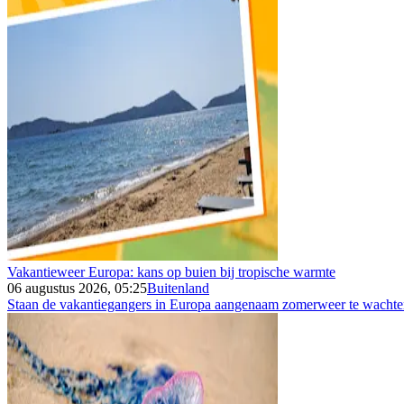
Vakantieweer Europa: kans op buien bij tropische warmte
06 augustus 2026, 05:25
Buitenland
Staan de vakantiegangers in Europa aangenaam zomerweer te wachten 