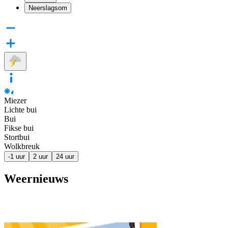
Neerslagsom
Miezer
Lichte bui
Bui
Fikse bui
Stortbui
Wolkbreuk
-1 uur
2 uur
24 uur
Weernieuws