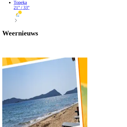
Topeka
21
° /
33
°
Weernieuws