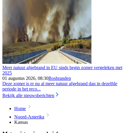
Meer natuur afgebrand in EU sinds begin zomer vergeleken met
2025
01 augustus 2026, 08:30
Bosbranden
Deze zomer is er nu al meer natuur afgebrand dan in dezelfde
periode in het reco...
Bekijk alle nieuwsberichten
Home
Noord-Amerika
Kansas