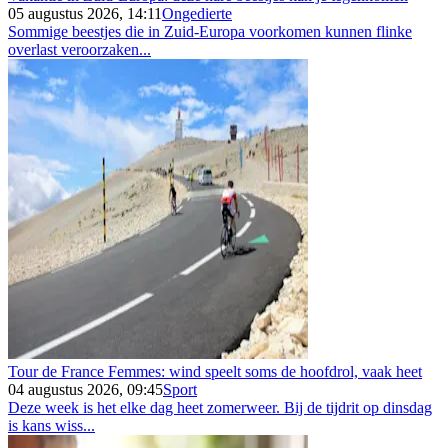
05 augustus 2026, 14:11
Ongedierte
Sommige beestjes die in Zuid-Europa voorkomen kunnen flinke
overlast veroorzaken...
Tour de France Femmes: wind speelt soms de hoofdrol, vaak heet
04 augustus 2026, 09:45
Sport
Deze week is het elke dag heet zomerweer. Bij de tijdrit op dinsdag
is kans wiss...