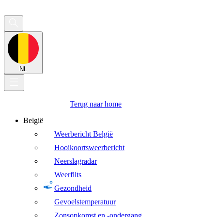
NL
Terug naar home
België
Weerbericht België
Hooikoortsweerbericht
Neerslagradar
Weerflits
Gezondheid
Gevoelstemperatuur
Zonsopkomst en -ondergang