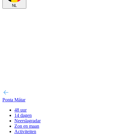
NL
Ponta Mátar
48 uur
14 dagen
Neerslagradar
Zon en maan
Activiteiten