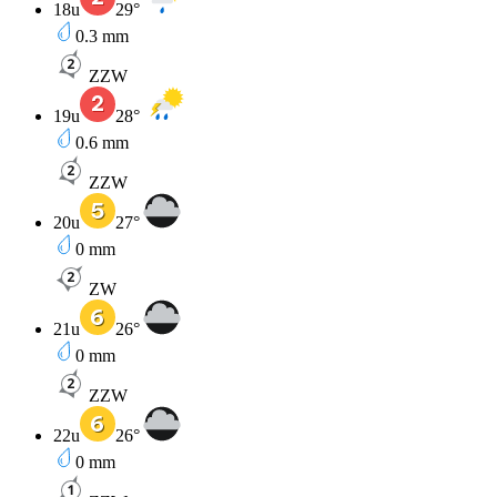
18u
29
°
0.3
mm
ZZW
19u
28
°
0.6
mm
ZZW
20u
27
°
0
mm
ZW
21u
26
°
0
mm
ZZW
22u
26
°
0
mm