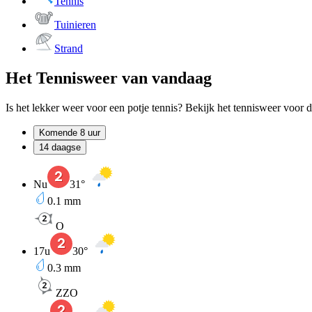
Tennis
Tuinieren
Strand
Het Tennisweer van vandaag
Is het lekker weer voor een potje tennis? Bekijk het tennisweer voor 
Komende 8 uur
14 daagse
Nu
31
°
0.1
mm
O
17u
30
°
0.3
mm
ZZO