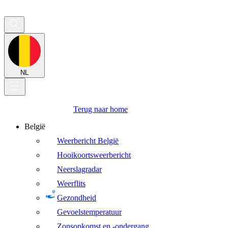
NL
Terug naar home
België
Weerbericht België
Hooikoortsweerbericht
Neerslagradar
Weerflits
Gezondheid
Gevoelstemperatuur
Zonsopkomst en -ondergang