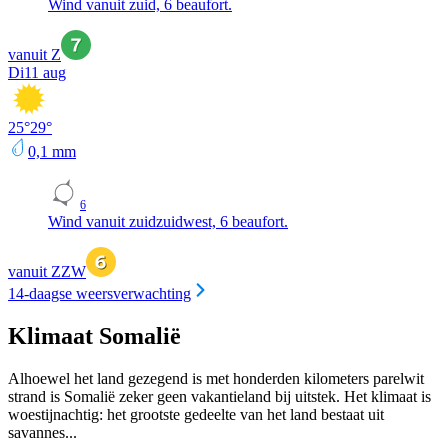
Wind vanuit zuid, 6 beaufort.
vanuit Z
Di
11 aug
25
°
29
°
0,1
mm
6
Wind vanuit zuidzuidwest, 6 beaufort.
vanuit ZZW
14-daagse weersverwachting
Klimaat Somalië
Alhoewel het land gezegend is met honderden kilometers parelwit
strand is Somalië zeker geen vakantieland bij uitstek. Het klimaat is
woestijnachtig: het grootste gedeelte van het land bestaat uit
savannes...