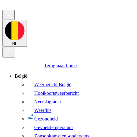
NL
Terug naar home
België
Weerbericht België
Hooikoortsweerbericht
Neerslagradar
Weerflits
Gezondheid
Gevoelstemperatuur
Zonsopkomst en -ondergang