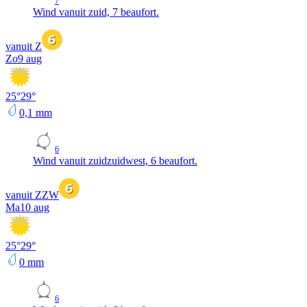
7
Wind vanuit zuid, 7 beaufort.
vanuit Z
Zo
9 aug
25
°
29
°
0,1
mm
6
Wind vanuit zuidzuidwest, 6 beaufort.
vanuit ZZW
Ma
10 aug
25
°
29
°
0
mm
6