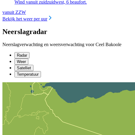
Wind vanuit zuidzuidwest, 6 beaufort.
vanuit ZZW
Bekijk het weer per uur
Neerslagradar
Neerslagverwachting en weersverwachting voor Ceel Bakoole
Radar
Weer
Satelliet
Temperatuur