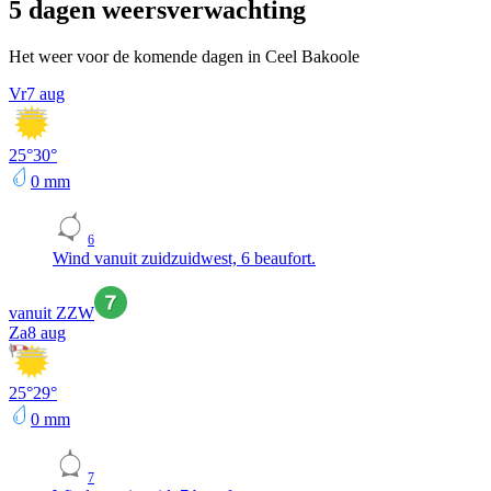
5 dagen weersverwachting
Het weer voor de komende dagen in Ceel Bakoole
Vr
7 aug
25
°
30
°
0
mm
6
Wind vanuit zuidzuidwest, 6 beaufort.
vanuit ZZW
Za
8 aug
25
°
29
°
0
mm
7