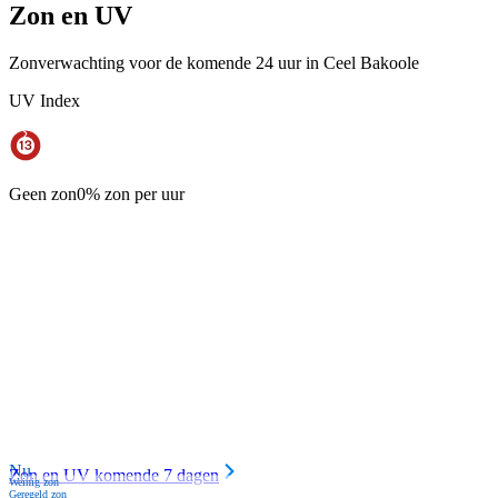
Zon en UV
Zonverwachting voor de komende 24 uur in Ceel Bakoole
UV Index
Geen zon
0% zon per uur
Nu
Zon en UV komende 7 dagen
Weinig zon
Geregeld zon