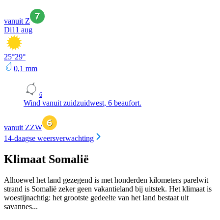
vanuit Z
Di
11 aug
25
°
29
°
0,1
mm
6
Wind vanuit zuidzuidwest, 6 beaufort.
vanuit ZZW
14-daagse weersverwachting
Klimaat Somalië
Alhoewel het land gezegend is met honderden kilometers parelwit
strand is Somalië zeker geen vakantieland bij uitstek. Het klimaat is
woestijnachtig: het grootste gedeelte van het land bestaat uit
savannes...