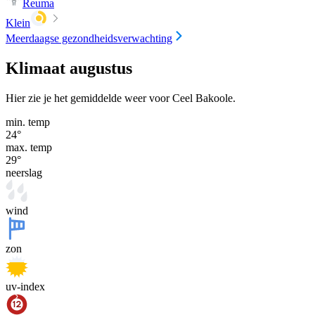
Reuma
Klein
Meerdaagse gezondheidsverwachting
Klimaat augustus
Hier zie je het gemiddelde weer voor Ceel Bakoole.
min. temp
24
°
max. temp
29
°
neerslag
wind
zon
uv-index