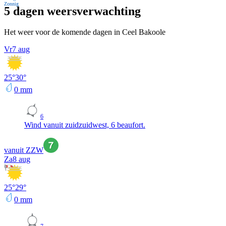
Zonnig
5 dagen weersverwachting
Het weer voor de komende dagen in Ceel Bakoole
Vr
7 aug
25
°
30
°
0
mm
6
Wind vanuit zuidzuidwest, 6 beaufort.
vanuit ZZW
Za
8 aug
25
°
29
°
0
mm