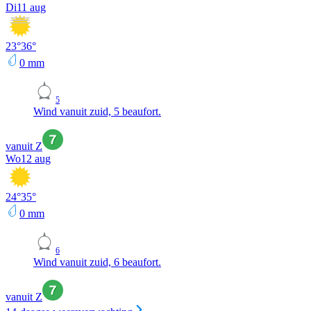
Di
11 aug
23
°
36
°
0
mm
5
Wind vanuit zuid, 5 beaufort.
vanuit Z
Wo
12 aug
24
°
35
°
0
mm
6
Wind vanuit zuid, 6 beaufort.
vanuit Z