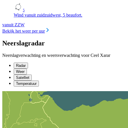
5
Wind vanuit zuidzuidwest, 5 beaufort.
vanuit ZZW
Bekijk het weer per uur
Neerslagradar
Neerslagverwachting en weersverwachting voor Ceel Xarar
Radar
Weer
Satelliet
Temperatuur