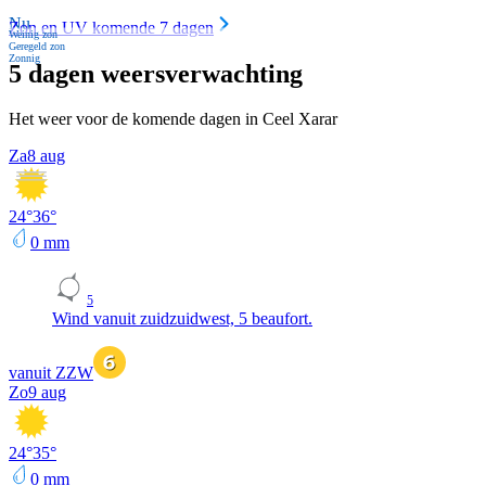
Nu
Zon en UV komende 7 dagen
Weinig zon
Geregeld zon
Zonnig
5 dagen weersverwachting
Het weer voor de komende dagen in Ceel Xarar
Za
8 aug
24
°
36
°
0
mm
5
Wind vanuit zuidzuidwest, 5 beaufort.
vanuit ZZW
Zo
9 aug
24
°
35
°
0
mm