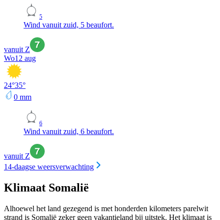
5
Wind vanuit zuid, 5 beaufort.
vanuit Z
Wo
12 aug
24
°
35
°
0
mm
6
Wind vanuit zuid, 6 beaufort.
vanuit Z
14-daagse weersverwachting
Klimaat Somalië
Alhoewel het land gezegend is met honderden kilometers parelwit
strand is Somalië zeker geen vakantieland bij uitstek. Het klimaat is