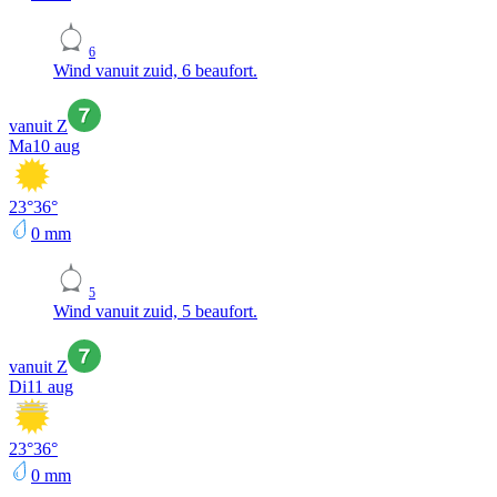
6
Wind vanuit zuid, 6 beaufort.
vanuit Z
Ma
10 aug
23
°
36
°
0
mm
5
Wind vanuit zuid, 5 beaufort.
vanuit Z
Di
11 aug
23
°
36
°
0
mm