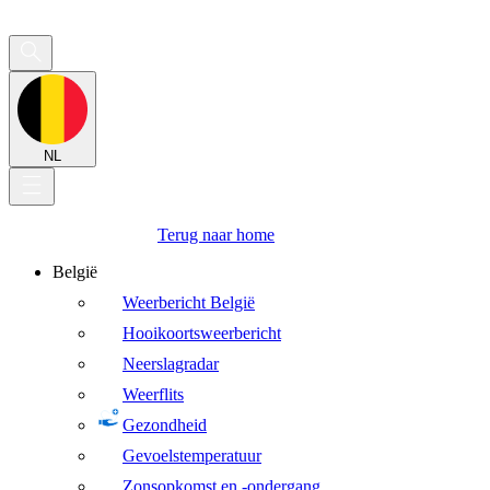
NL
Terug naar home
België
Weerbericht België
Hooikoortsweerbericht
Neerslagradar
Weerflits
Gezondheid
Gevoelstemperatuur
Zonsopkomst en -ondergang