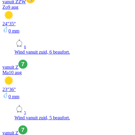
vanuit ZZW
Zo
9 aug
24
°
35
°
0
mm
6
Wind vanuit zuid, 6 beaufort.
vanuit Z
Ma
10 aug
23
°
36
°
0
mm
5
Wind vanuit zuid, 5 beaufort.
vanuit Z