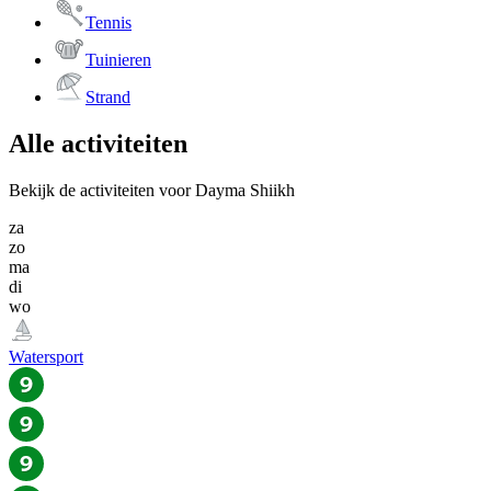
Tennis
Tuinieren
Strand
Alle activiteiten
Bekijk de activiteiten voor Dayma Shiikh
za
zo
ma
di
wo
Watersport