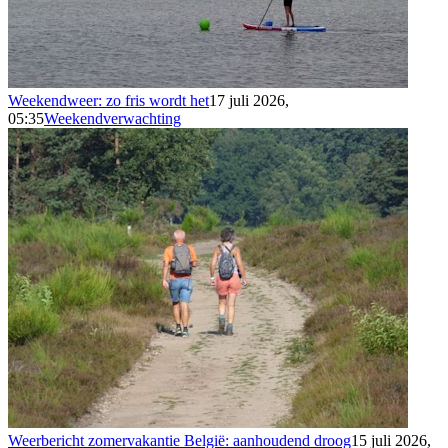
Weekendweer: zo fris wordt het
17 juli 2026,
05:35
Weekendverwachting
Weerbericht zomervakantie België: aanhoudend droog
15 juli 2026,