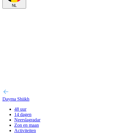
NL
Dayma Shiikh
48 uur
14 dagen
Neerslagradar
Zon en maan
Activiteiten