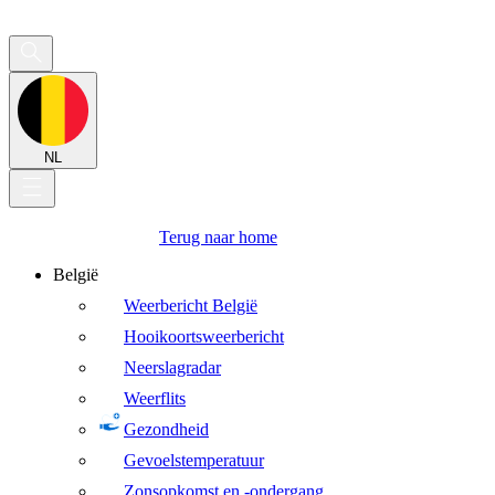
NL
Terug naar home
België
Weerbericht België
Hooikoortsweerbericht
Neerslagradar
Weerflits
Gezondheid
Gevoelstemperatuur
Zonsopkomst en -ondergang