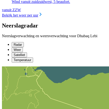
Wind vanuit zuidzuidwest, 5 beaufort.
vanuit ZZW
Bekijk het weer per uur
Neerslagradar
Neerslagverwachting en weersverwachting voor Dhabaq Lebi
Radar
Weer
Satelliet
Temperatuur