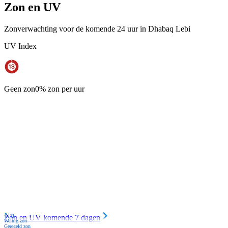
Zon en UV
Zonverwachting voor de komende 24 uur in Dhabaq Lebi
UV Index
Geen zon
0% zon per uur
Nu
Zon en UV komende 7 dagen
Weinig zon
Geregeld zon