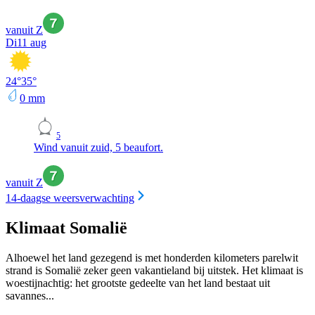
vanuit Z
Di
11 aug
24
°
35
°
0
mm
5
Wind vanuit zuid, 5 beaufort.
vanuit Z
14-daagse weersverwachting
Klimaat Somalië
Alhoewel het land gezegend is met honderden kilometers parelwit
strand is Somalië zeker geen vakantieland bij uitstek. Het klimaat is
woestijnachtig: het grootste gedeelte van het land bestaat uit
savannes...