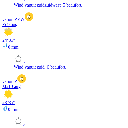
5
Wind vanuit zuidzuidwest, 5 beaufort.
vanuit ZZW
Zo
9 aug
24
°
35
°
0
mm
6
Wind vanuit zuid, 6 beaufort.
vanuit Z
Ma
10 aug
23
°
35
°
0
mm
5