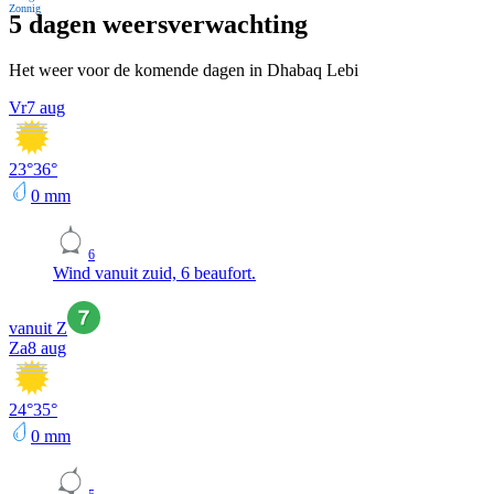
Zonnig
5 dagen weersverwachting
Het weer voor de komende dagen in Dhabaq Lebi
Vr
7 aug
23
°
36
°
0
mm
6
Wind vanuit zuid, 6 beaufort.
vanuit Z
Za
8 aug
24
°
35
°
0
mm