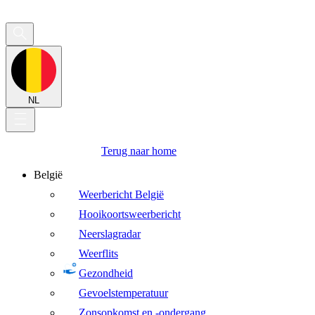
NL
Terug naar home
België
Weerbericht België
Hooikoortsweerbericht
Neerslagradar
Weerflits
Gezondheid
Gevoelstemperatuur
Zonsopkomst en -ondergang