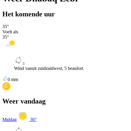
Het komende uur
35
°
Voelt als
35
°
5
Wind vanuit zuidzuidwest, 5 beaufort.
0
mm
Weer vandaag
Middag
36
°