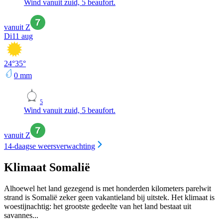
Wind vanuit zuid, 5 beaufort.
vanuit Z
Di
11 aug
24
°
35
°
0
mm
5
Wind vanuit zuid, 5 beaufort.
vanuit Z
14-daagse weersverwachting
Klimaat Somalië
Alhoewel het land gezegend is met honderden kilometers parelwit
strand is Somalië zeker geen vakantieland bij uitstek. Het klimaat is
woestijnachtig: het grootste gedeelte van het land bestaat uit
savannes...