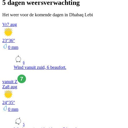
5 dagen weersverwachting
Het weer voor de komende dagen in Dhabaq Lebi
Vr
7 aug
23
°
36
°
0
mm
6
Wind vanuit zuid, 6 beaufort.
vanuit Z
Za
8 aug
24
°
35
°
0
mm
5