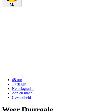
NL
48 uur
14 dagen
Neerslagradar
Zon en maan
Gezondheid
Weer Duurgale