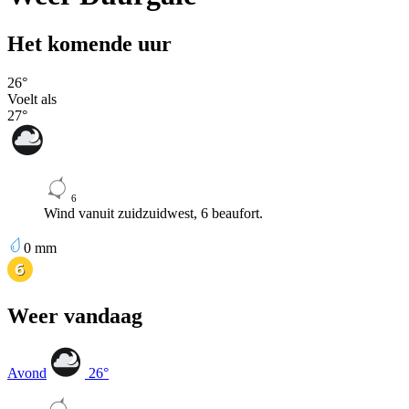
Het komende uur
26
°
Voelt als
27
°
6
Wind vanuit zuidzuidwest, 6 beaufort.
0
mm
Weer vandaag
Avond
26
°