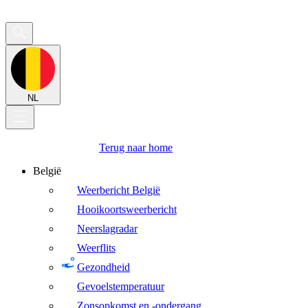
NL
Terug naar home
België
Weerbericht België
Hooikoortsweerbericht
Neerslagradar
Weerflits
Gezondheid
Gevoelstemperatuur
Zonsopkomst en -ondergang