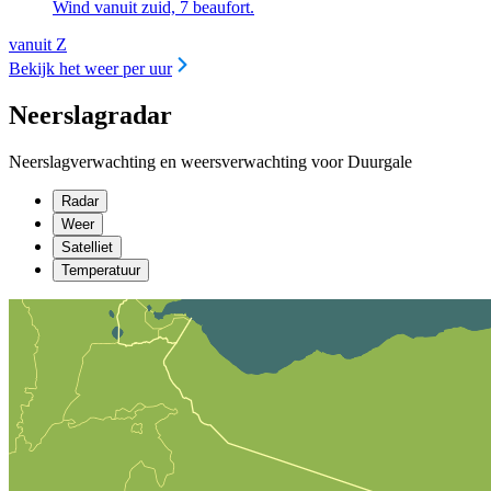
Wind vanuit zuid, 7 beaufort.
vanuit Z
Bekijk het weer per uur
Neerslagradar
Neerslagverwachting en weersverwachting voor Duurgale
Radar
Weer
Satelliet
Temperatuur