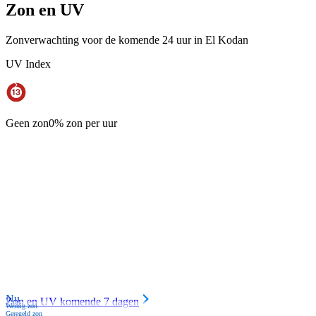
Zon en UV
Zonverwachting voor de komende 24 uur in El Kodan
UV Index
Geen zon
0% zon per uur
Nu
Zon en UV komende 7 dagen
Weinig zon
Geregeld zon