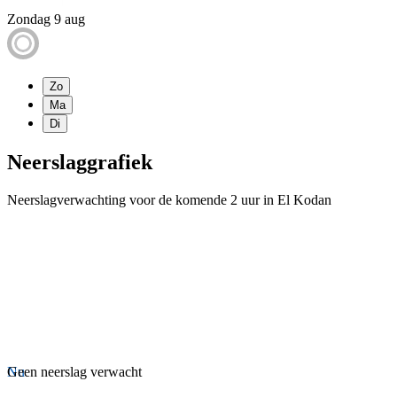
Zondag 9 aug
Zo
Ma
Di
Neerslaggrafiek
Neerslagverwachting voor de komende 2 uur in El Kodan
Nu
Geen neerslag verwacht