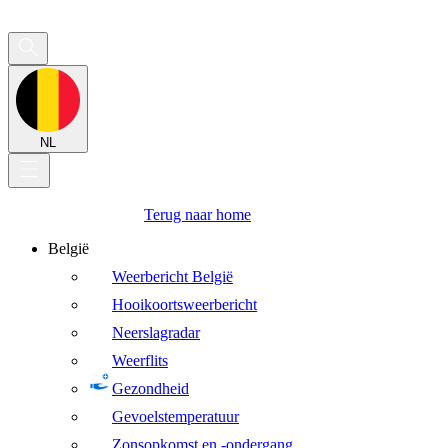
NL
Terug naar home
België
Weerbericht België
Hooikoortsweerbericht
Neerslagradar
Weerflits
Gezondheid
Gevoelstemperatuur
Zonsopkomst en -ondergang