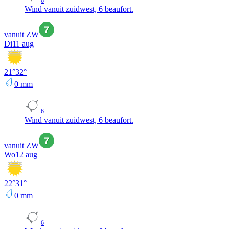
6
Wind vanuit zuidwest, 6 beaufort.
vanuit ZW
Di
11 aug
21
°
32
°
0
mm
6
Wind vanuit zuidwest, 6 beaufort.
vanuit ZW
Wo
12 aug
22
°
31
°
0
mm
6