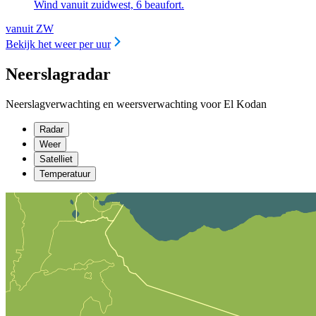
Wind vanuit zuidwest, 6 beaufort.
vanuit ZW
Bekijk het weer per uur
Neerslagradar
Neerslagverwachting en weersverwachting voor El Kodan
Radar
Weer
Satelliet
Temperatuur