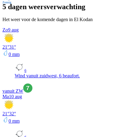
Zonnig
5 dagen weersverwachting
Het weer voor de komende dagen in El Kodan
Zo
9 aug
21
°
31
°
0
mm
6
Wind vanuit zuidwest, 6 beaufort.
vanuit ZW
Ma
10 aug
21
°
32
°
0
mm