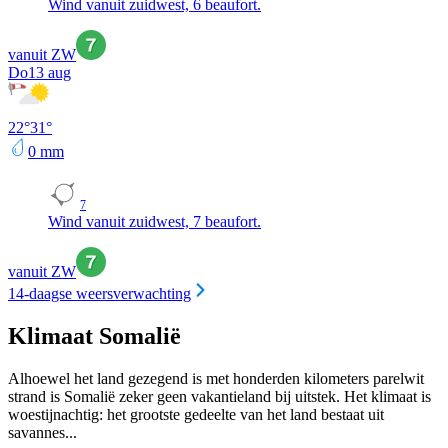
Wind vanuit zuidwest, 6 beaufort.
vanuit ZW
Do
13 aug
22
°
31
°
0
mm
7
Wind vanuit zuidwest, 7 beaufort.
vanuit ZW
14-daagse weersverwachting
Klimaat Somalië
Alhoewel het land gezegend is met honderden kilometers parelwit
strand is Somalië zeker geen vakantieland bij uitstek. Het klimaat is
woestijnachtig: het grootste gedeelte van het land bestaat uit
savannes...