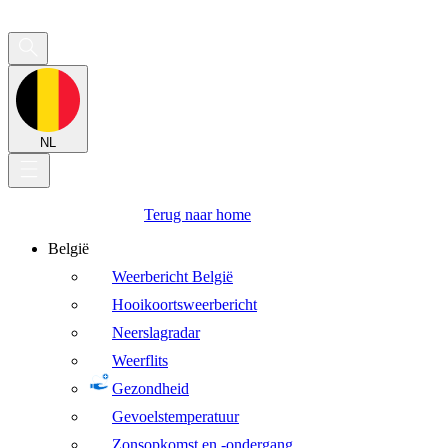
NL
Terug naar home
België
Weerbericht België
Hooikoortsweerbericht
Neerslagradar
Weerflits
Gezondheid
Gevoelstemperatuur
Zonsopkomst en -ondergang