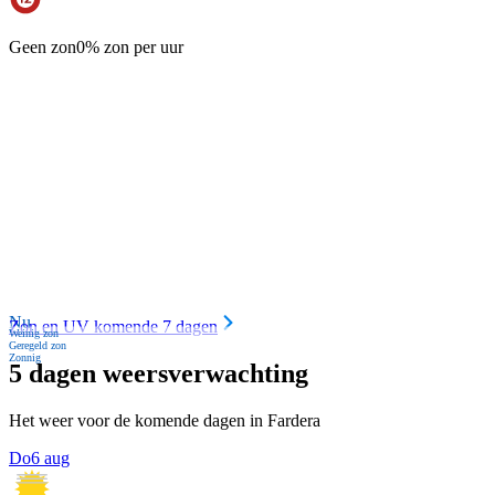
Geen zon
0% zon per uur
Nu
Zon en UV komende 7 dagen
Weinig zon
Geregeld zon
Zonnig
5 dagen weersverwachting
Het weer voor de komende dagen in Fardera
Do
6 aug