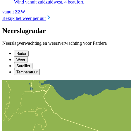
Wind vanuit zuidzuidwest, 4 beaufort.
vanuit ZZW
Bekijk het weer per uur
Neerslagradar
Neerslagverwachting en weersverwachting voor Fardera
Radar
Weer
Satelliet
Temperatuur