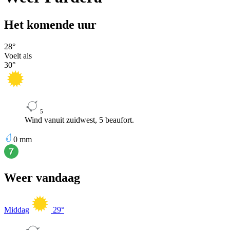
Het komende uur
28
°
Voelt als
30
°
5
Wind vanuit zuidwest, 5 beaufort.
0
mm
Weer vandaag
Middag
29
°