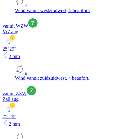
5
Wind vanuit westzuidwest, 5 beaufort.
vanuit WZW
Vr
7 aug
25
°
29
°
2
mm
4
Wind vanuit zuidzuidwest, 4 beaufort.
vanuit ZZW
Za
8 aug
25
°
29
°
2
mm