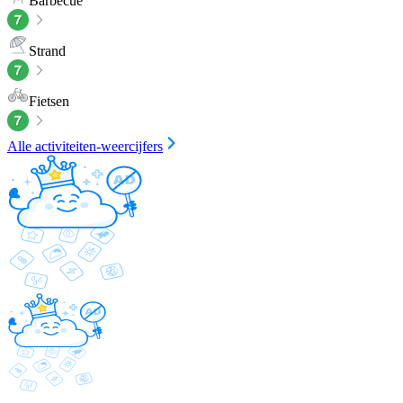
Barbecue
Strand
Fietsen
Alle activiteiten-weercijfers