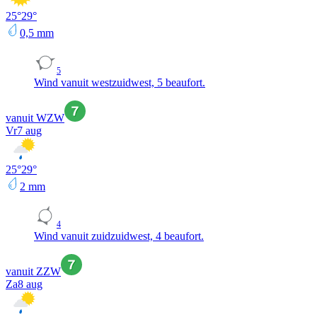
25
°
29
°
0,5
mm
5
Wind vanuit westzuidwest, 5 beaufort.
vanuit WZW
Vr
7 aug
25
°
29
°
2
mm
4
Wind vanuit zuidzuidwest, 4 beaufort.
vanuit ZZW
Za
8 aug