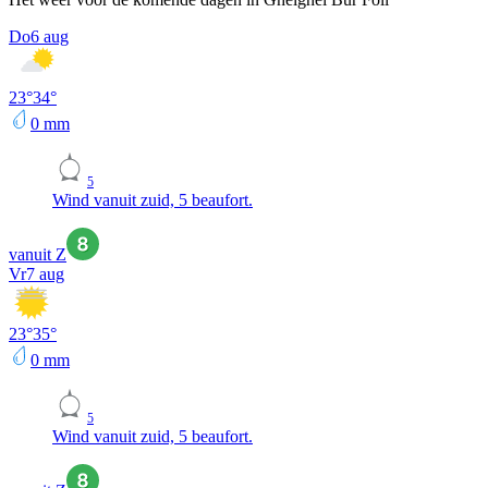
Do
6 aug
23
°
34
°
0
mm
5
Wind vanuit zuid, 5 beaufort.
vanuit Z
Vr
7 aug
23
°
35
°
0
mm
5
Wind vanuit zuid, 5 beaufort.