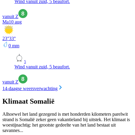
Wind vanuit zuid, 5 beaufort.
vanuit Z
Ma
10 aug
23
°
33
°
0
mm
5
Wind vanuit zuid, 5 beaufort.
vanuit Z
14-daagse weersverwachting
Klimaat Somalië
Alhoewel het land gezegend is met honderden kilometers parelwit
strand is Somalië zeker geen vakantieland bij uitstek. Het klimaat is
woestijnachtig: het grootste gedeelte van het land bestaat uit
savannes...