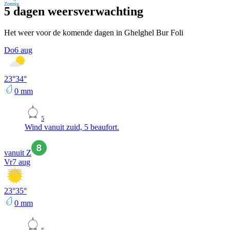
Zonnig
5 dagen weersverwachting
Het weer voor de komende dagen in Ghelghel Bur Foli
Do
6 aug
23
°
34
°
0
mm
5
Wind vanuit zuid, 5 beaufort.
vanuit Z
Vr
7 aug
23
°
35
°
0
mm