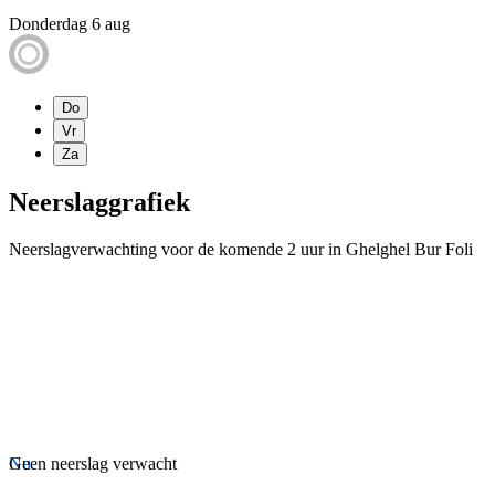
Donderdag 6 aug
Do
Vr
Za
Neerslaggrafiek
Neerslagverwachting voor de komende 2 uur in Ghelghel Bur Foli
Nu
Geen neerslag verwacht