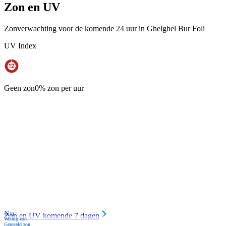
Zon en UV
Zonverwachting voor de komende 24 uur in Ghelghel Bur Foli
UV Index
Geen zon
0% zon per uur
Nu
Zon en UV komende 7 dagen
Weinig zon
Geregeld zon