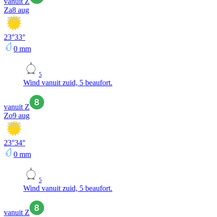
vanuit Z
Za
8 aug
23
°
33
°
0
mm
5
Wind vanuit zuid, 5 beaufort.
vanuit Z
Zo
9 aug
23
°
34
°
0
mm
5
Wind vanuit zuid, 5 beaufort.
vanuit Z