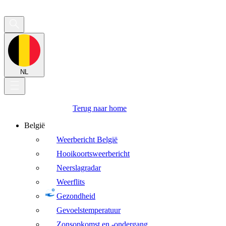
NL
Terug naar home
België
Weerbericht België
Hooikoortsweerbericht
Neerslagradar
Weerflits
Gezondheid
Gevoelstemperatuur
Zonsopkomst en -ondergang