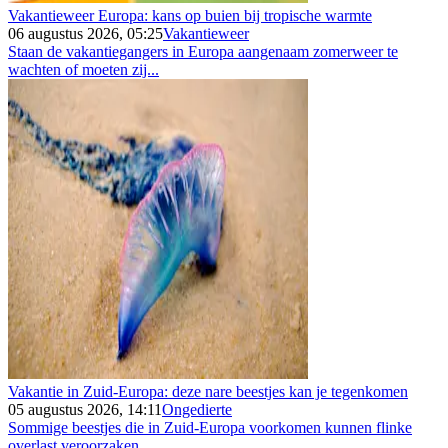
Vakantieweer Europa: kans op buien bij tropische warmte
06 augustus 2026, 05:25
Vakantieweer
Staan de vakantiegangers in Europa aangenaam zomerweer te
wachten of moeten zij...
Vakantie in Zuid-Europa: deze nare beestjes kan je tegenkomen
05 augustus 2026, 14:11
Ongedierte
Sommige beestjes die in Zuid-Europa voorkomen kunnen flinke
overlast veroorzaken...