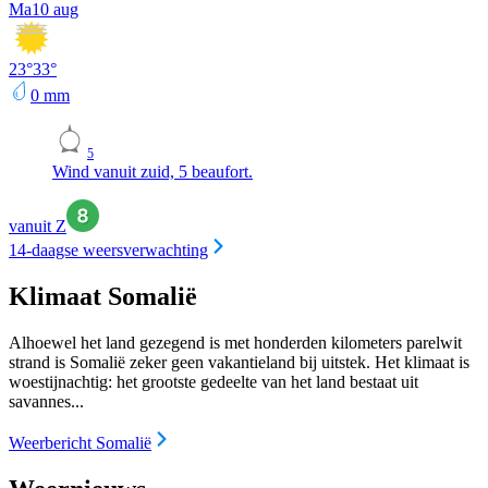
Ma
10 aug
23
°
33
°
0
mm
5
Wind vanuit zuid, 5 beaufort.
vanuit Z
14-daagse weersverwachting
Klimaat Somalië
Alhoewel het land gezegend is met honderden kilometers parelwit
strand is Somalië zeker geen vakantieland bij uitstek. Het klimaat is
woestijnachtig: het grootste gedeelte van het land bestaat uit
savannes...
Weerbericht Somalië