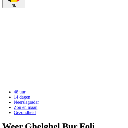
NL
48 uur
14 dagen
Neerslagradar
Zon en maan
Gezondheid
Weer Ghelghel Bur Foli