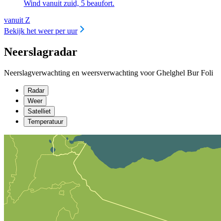
Wind vanuit zuid, 5 beaufort.
vanuit Z
Bekijk het weer per uur
Neerslagradar
Neerslagverwachting en weersverwachting voor Ghelghel Bur Foli
Radar
Weer
Satelliet
Temperatuur