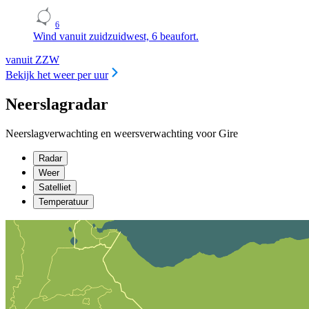
6
Wind vanuit zuidzuidwest, 6 beaufort.
vanuit ZZW
Bekijk het weer per uur
Neerslagradar
Neerslagverwachting en weersverwachting voor Gire
Radar
Weer
Satelliet
Temperatuur