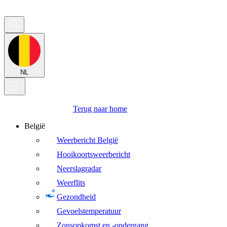
NL
Terug naar home
België
Weerbericht België
Hooikoortsweerbericht
Neerslagradar
Weerflits
Gezondheid
Gevoelstemperatuur
Zonsopkomst en -ondergang