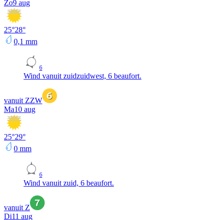
Zo
9 aug
25
°
28
°
0,1
mm
6
Wind vanuit zuidzuidwest, 6 beaufort.
vanuit ZZW
Ma
10 aug
25
°
29
°
0
mm
6
Wind vanuit zuid, 6 beaufort.
vanuit Z
Di
11 aug