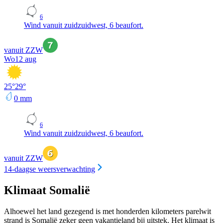
6
Wind vanuit zuidzuidwest, 6 beaufort.
vanuit ZZW
Wo
12 aug
25
°
29
°
0
mm
6
Wind vanuit zuidzuidwest, 6 beaufort.
vanuit ZZW
14-daagse weersverwachting
Klimaat Somalië
Alhoewel het land gezegend is met honderden kilometers parelwit
strand is Somalië zeker geen vakantieland bij uitstek. Het klimaat is