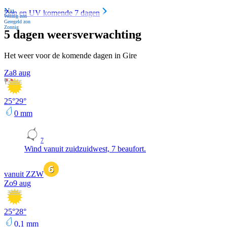
Nu
Zon en UV komende 7 dagen
Weinig zon
Geregeld zon
Zonnig
5 dagen weersverwachting
Het weer voor de komende dagen in Gire
Za
8 aug
25
°
29
°
0
mm
7
Wind vanuit zuidzuidwest, 7 beaufort.
vanuit ZZW
Zo
9 aug
25
°
28
°
0,1
mm