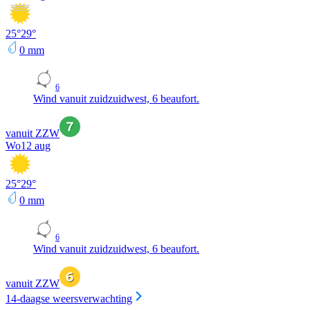
25
°
29
°
0
mm
6
Wind vanuit zuidzuidwest, 6 beaufort.
vanuit ZZW
Wo
12 aug
25
°
29
°
0
mm
6
Wind vanuit zuidzuidwest, 6 beaufort.
vanuit ZZW
14-daagse weersverwachting