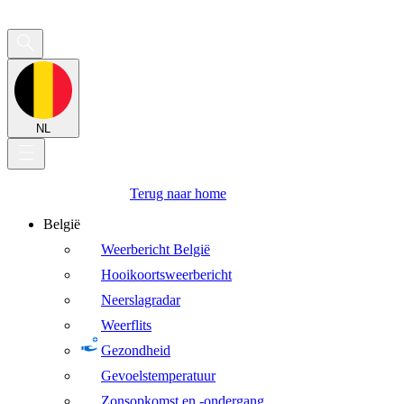
NL
Terug naar home
België
Weerbericht België
Hooikoortsweerbericht
Neerslagradar
Weerflits
Gezondheid
Gevoelstemperatuur
Zonsopkomst en -ondergang