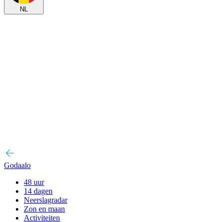
NL
Godaalo
48 uur
14 dagen
Neerslagradar
Zon en maan
Activiteiten