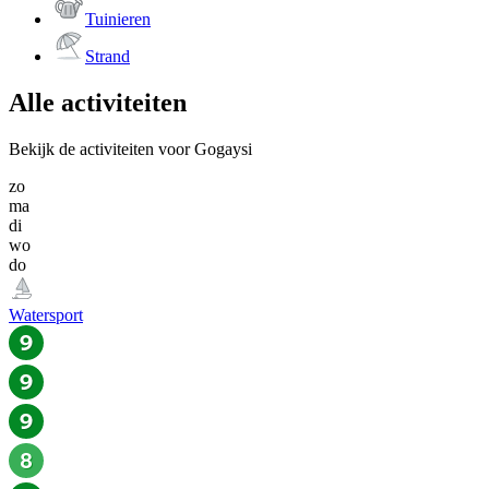
Tuinieren
Strand
Alle activiteiten
Bekijk de activiteiten voor Gogaysi
zo
ma
di
wo
do
Watersport