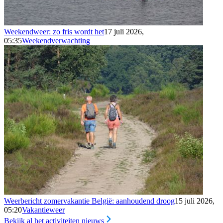
Weekendweer: zo fris wordt het
17 juli 2026,
05:35
Weekendverwachting
Weerbericht zomervakantie België: aanhoudend droog
15 juli 2026,
05:20
Vakantieweer
Bekijk al het activiteiten nieuws