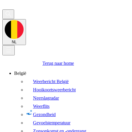
NL
Terug naar home
België
Weerbericht België
Hooikoortsweerbericht
Neerslagradar
Weerflits
Gezondheid
Gevoelstemperatuur
Zonsopkomst en -ondergang