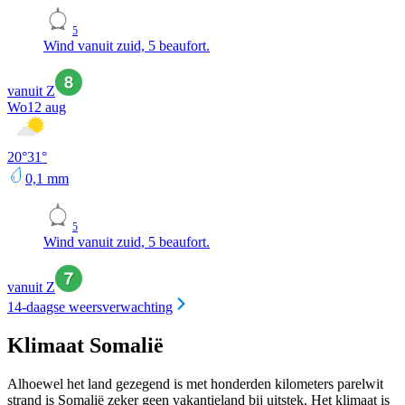
5
Wind vanuit zuid, 5 beaufort.
vanuit Z
Wo
12 aug
20
°
31
°
0,1
mm
5
Wind vanuit zuid, 5 beaufort.
vanuit Z
14-daagse weersverwachting
Klimaat Somalië
Alhoewel het land gezegend is met honderden kilometers parelwit
strand is Somalië zeker geen vakantieland bij uitstek. Het klimaat is