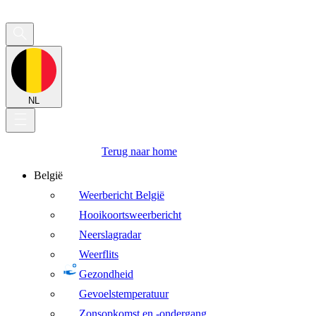
NL
Terug naar home
België
Weerbericht België
Hooikoortsweerbericht
Neerslagradar
Weerflits
Gezondheid
Gevoelstemperatuur
Zonsopkomst en -ondergang