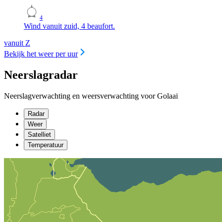
4
Wind vanuit zuid, 4 beaufort.
vanuit Z
Bekijk het weer per uur
Neerslagradar
Neerslagverwachting en weersverwachting voor Golaai
Radar
Weer
Satelliet
Temperatuur