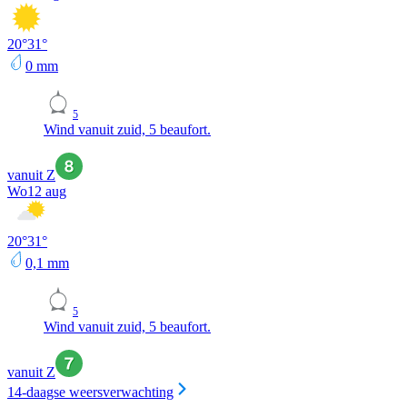
20
°
31
°
0
mm
5
Wind vanuit zuid, 5 beaufort.
vanuit Z
Wo
12 aug
20
°
31
°
0,1
mm
5
Wind vanuit zuid, 5 beaufort.
vanuit Z
14-daagse weersverwachting