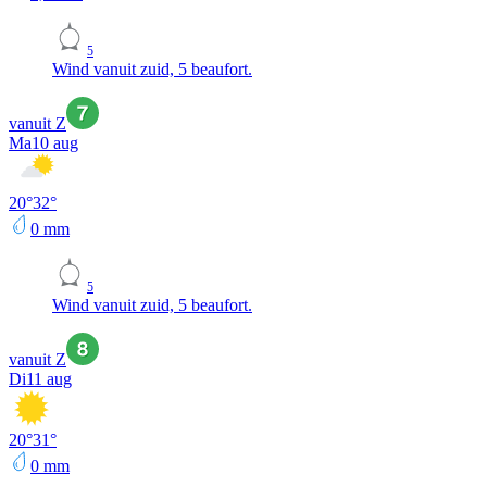
5
Wind vanuit zuid, 5 beaufort.
vanuit Z
Ma
10 aug
20
°
32
°
0
mm
5
Wind vanuit zuid, 5 beaufort.
vanuit Z
Di
11 aug
20
°
31
°
0
mm