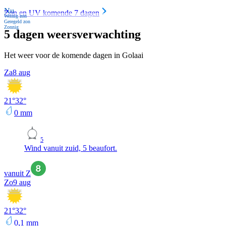
Nu
Zon en UV komende 7 dagen
Weinig zon
Geregeld zon
Zonnig
5 dagen weersverwachting
Het weer voor de komende dagen in Golaai
Za
8 aug
21
°
32
°
0
mm
5
Wind vanuit zuid, 5 beaufort.
vanuit Z
Zo
9 aug
21
°
32
°
0,1
mm