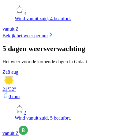
4
Wind vanuit zuid, 4 beaufort.
vanuit Z
Bekijk het weer per uur
5 dagen weersverwachting
Het weer voor de komende dagen in Golaai
Za
8 aug
21
°
32
°
0
mm
5
Wind vanuit zuid, 5 beaufort.
vanuit Z